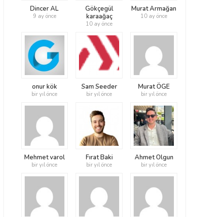
Dincer AL
Gökçegül
Murat Armağan
karaağaç
9 ay önce
10 ay önce
10 ay önce
onur kök
Sam Seeder
Murat ÖGE
bir yıl önce
bir yıl önce
bir yıl önce
Mehmet varol
Fırat Baki
Ahmet Olgun
bir yıl önce
bir yıl önce
bir yıl önce