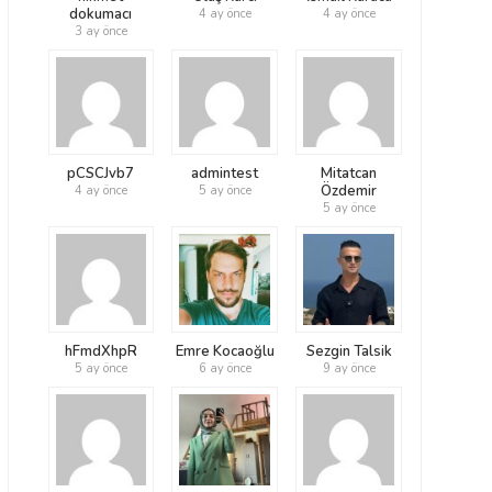
dokumacı
4 ay önce
4 ay önce
3 ay önce
pCSCJvb7
admintest
Mitatcan
Özdemir
4 ay önce
5 ay önce
5 ay önce
hFmdXhpR
Emre Kocaoğlu
Sezgin Talsik
5 ay önce
6 ay önce
9 ay önce