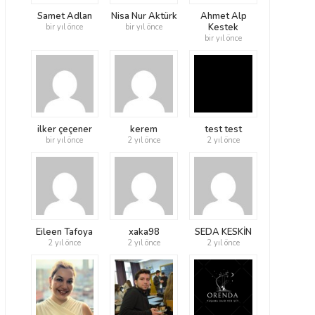
Samet Adlan
Nisa Nur Aktürk
Ahmet Alp
Kestek
bir yıl önce
bir yıl önce
bir yıl önce
ilker çeçener
kerem
test test
bir yıl önce
2 yıl önce
2 yıl önce
Eileen Tafoya
xaka98
SEDA KESKİN
2 yıl önce
2 yıl önce
2 yıl önce