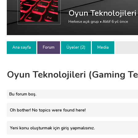
Oyun Teknolojileri
Herkese açık grup • Aktif
6 yıl önce
Ana sayfa
Forum
Üyeler (2)
Media
Oyun Teknolojileri (Gaming Te
Bu forum boş.
Oh bother! No topics were found here!
Yeni konu oluşturmak için giriş yapmalısınız.