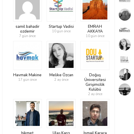
samil bahadir
Startup Vadisi
EMRAH
ozdemir
AKKAYA
10 gün önce
7 gün önce
10 gün önce
Havmak Makine
Melike Özcan
Doğuş
Üniversitesi
17 gün önce
2 ay önce
Girişimcilik
Kulübü
2 ay önce
hikmet
Ulaş Karcı
İsmail Karaca