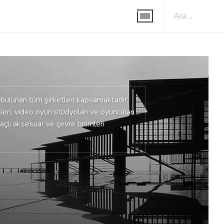
bulunan tüm şirketleri kapsamaktadır.
leri, video oyun stüdyoları ve oyuncuları
maçlı aksesuar ve çevre birimleri