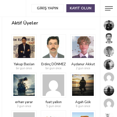
GIRIŞ YAPIN
KAYIT OLUN
Aktif Üyeler
Yakup Baslan
Erdinç DÖNMEZ
Aydanur Akkut
bir gün önce
bir gün önce
2 gün önce
erhan yarar
fuat yalkın
Agah Gök
3 gün önce
5 gün önce
6 gün önce