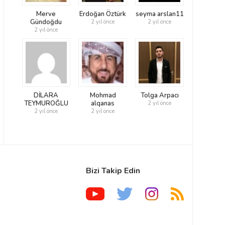
Merve
Erdoğan Öztürk
seyma arslan11
Gündoğdu
2 yıl önce
2 yıl önce
2 yıl önce
DİLARA
Mohmad
Tolga Arpacı
TEYMUROĞLU
alqanas
2 yıl önce
2 yıl önce
2 yıl önce
Bizi Takip Edin