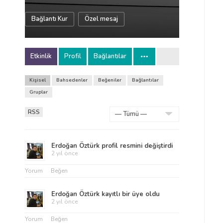
Bağlantı Kur
Özel mesaj
Etkinlik
Profil
Bağlantılar
Kişisel
Bahsedenler
Beğeniler
Bağlantılar
Gruplar
RSS
Göster:
Erdoğan Öztürk
profil resmini değiştirdi
2 yıl önce
Yorum
Beğen
Erdoğan Öztürk
kayıtlı bir üye oldu
2 yıl önce
Yorum
Beğen