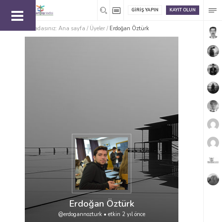
GIRIŞ YAPIN
KAYIT OLUN
Buradasınız:
Ana sayfa
/
Üyeler
/
Erdoğan Öztürk
Erdoğan Öztürk
@erdogannozturk
•
etkin 2 yıl önce