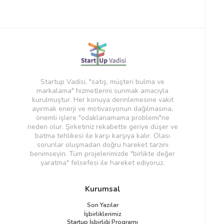
Startup Vadisi, "satış, müşteri bulma ve
markalama" hizmetlerini sunmak amacıyla
kurulmuştur. Her konuya derinlemesine vakit
ayırmak enerji ve motivasyonun dağılmasına,
önemli işlere "odaklanamama problemi"ne
neden olur. Şirketiniz rekabette geriye düşer ve
batma tehlikesi ile karşı karşıya kalır. Olası
sorunlar oluşmadan doğru hareket tarzını
benimseyin. Tüm projelerimizde "birlikte değer
yaratma" felsefesi ile hareket ediyoruz.
Kurumsal
Son Yazılar
İşbirliklerimiz
Startup İşbirliği Programı