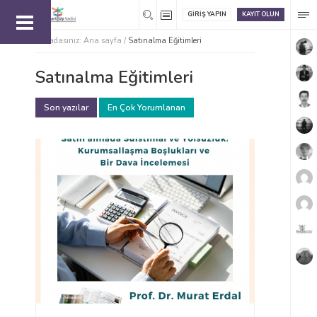
GIRIŞ YAPIN
KAYIT OLUN
Buradasınız:
Ana sayfa
/
Satınalma Eğitimleri
Satınalma Eğitimleri
Son yazılar
En Çok Yorumlanan