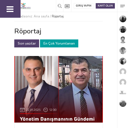
GIRIŞ YAPIN
KAYIT OLUN
Buradasınız:
Ana sayfa
/
Röportaj
Röportaj
Son yazılar
En Çok Yorumlanan