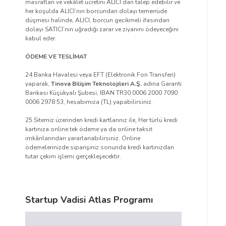
masrafları ve vekâlet ücretini ALICI’dan talep edebilir ve
her koşulda ALICI’nın borcundan dolayı temerrüde
düşmesi halinde, ALICI, borcun gecikmeli ifasından
dolayı SATICI’nın uğradığı zarar ve ziyanını ödeyeceğini
kabul eder.
ÖDEME VE TESLİMAT
24.Banka Havalesi veya EFT (Elektronik Fon Transferi)
yaparak,
Tinova Bilişim Teknolojileri A.Ş.
adına Garanti
Bankası Küçükyalı Şubesi, IBAN TR30 0006 2000 7090
0006 2978 53, hesabımıza (TL) yapabilirsiniz.
25.Sitemiz üzerinden kredi kartlarınız ile, Her türlü kredi
kartınıza online tek ödeme ya da online taksit
imkânlarından yararlanabilirsiniz. Online
ödemelerinizde siparişiniz sonunda kredi kartınızdan
tutar çekim işlemi gerçekleşecektir.
Startup Vadisi Atlas Programı
Video