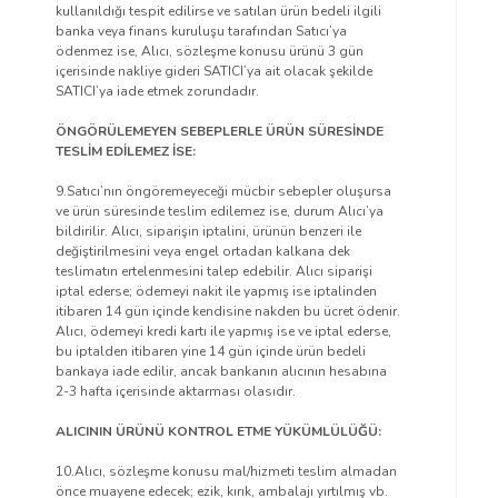
kullanıldığı tespit edilirse ve satılan ürün bedeli ilgili
banka veya finans kuruluşu tarafından Satıcı’ya
ödenmez ise, Alıcı, sözleşme konusu ürünü 3 gün
içerisinde nakliye gideri SATICI’ya ait olacak şekilde
SATICI’ya iade etmek zorundadır.
ÖNGÖRÜLEMEYEN SEBEPLERLE ÜRÜN SÜRESİNDE
TESLİM EDİLEMEZ İSE:
9.Satıcı’nın öngöremeyeceği mücbir sebepler oluşursa
ve ürün süresinde teslim edilemez ise, durum Alıcı’ya
bildirilir. Alıcı, siparişin iptalini, ürünün benzeri ile
değiştirilmesini veya engel ortadan kalkana dek
teslimatın ertelenmesini talep edebilir. Alıcı siparişi
iptal ederse; ödemeyi nakit ile yapmış ise iptalinden
itibaren 14 gün içinde kendisine nakden bu ücret ödenir.
Alıcı, ödemeyi kredi kartı ile yapmış ise ve iptal ederse,
bu iptalden itibaren yine 14 gün içinde ürün bedeli
bankaya iade edilir, ancak bankanın alıcının hesabına
2-3 hafta içerisinde aktarması olasıdır.
ALICININ ÜRÜNÜ KONTROL ETME YÜKÜMLÜLÜĞÜ:
10.Alıcı, sözleşme konusu mal/hizmeti teslim almadan
önce muayene edecek; ezik, kırık, ambalajı yırtılmış vb.