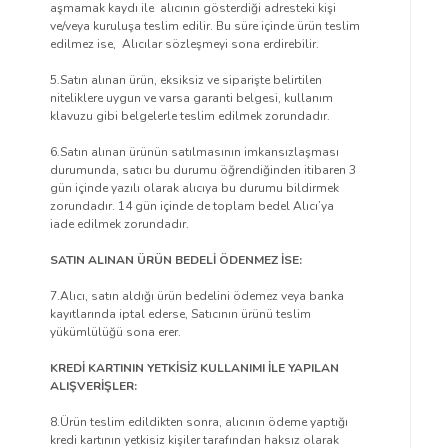
aşmamak kaydı ile alıcının gösterdiği adresteki kişi
ve/veya kuruluşa teslim edilir. Bu süre içinde ürün teslim
edilmez ise, Alıcılar sözleşmeyi sona erdirebilir.
5.Satın alınan ürün, eksiksiz ve siparişte belirtilen
niteliklere uygun ve varsa garanti belgesi, kullanım
klavuzu gibi belgelerle teslim edilmek zorundadır.
6.Satın alınan ürünün satılmasının imkansızlaşması
durumunda, satıcı bu durumu öğrendiğinden itibaren 3
gün içinde yazılı olarak alıcıya bu durumu bildirmek
zorundadır. 14 gün içinde de toplam bedel Alıcı’ya
iade edilmek zorundadır.
SATIN ALINAN ÜRÜN BEDELİ ÖDENMEZ İSE:
7.Alıcı, satın aldığı ürün bedelini ödemez veya banka
kayıtlarında iptal ederse, Satıcının ürünü teslim
yükümlülüğü sona erer.
KREDİ KARTININ YETKİSİZ KULLANIMI İLE YAPILAN
ALIŞVERİŞLER:
8.Ürün teslim edildikten sonra, alıcının ödeme yaptığı
kredi kartının yetkisiz kişiler tarafından haksız olarak