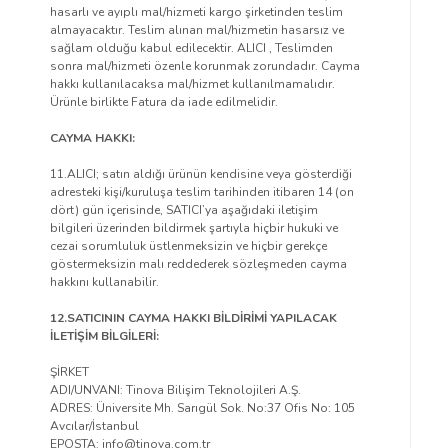
hasarlı ve ayıplı mal/hizmeti kargo şirketinden teslim
almayacaktır. Teslim alınan mal/hizmetin hasarsız ve
sağlam olduğu kabul edilecektir. ALICI , Teslimden
sonra mal/hizmeti özenle korunmak zorundadır. Cayma
hakkı kullanılacaksa mal/hizmet kullanılmamalıdır.
Ürünle birlikte Fatura da iade edilmelidir.
CAYMA HAKKI:
11.ALICI; satın aldığı ürünün kendisine veya gösterdiği
adresteki kişi/kuruluşa teslim tarihinden itibaren 14 (on
dört) gün içerisinde, SATICI’ya aşağıdaki iletişim
bilgileri üzerinden bildirmek şartıyla hiçbir hukuki ve
cezai sorumluluk üstlenmeksizin ve hiçbir gerekçe
göstermeksizin malı reddederek sözleşmeden cayma
hakkını kullanabilir.
12.SATICININ CAYMA HAKKI BİLDİRİMİ YAPILACAK
İLETİŞİM BİLGİLERİ:
ŞİRKET
ADI/UNVANI: Tinova Bilişim Teknolojileri A.Ş.
ADRES: Üniversite Mh. Sarıgül Sok. No:37 Ofis No: 105
Avcılar/İstanbul
EPOSTA: info@tinova.com.tr