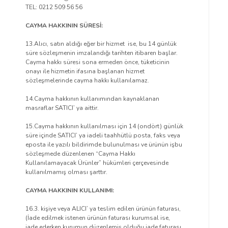
TEL: 0212 509 56 56
CAYMA HAKKININ SÜRESİ:
13.Alıcı, satın aldığı eğer bir hizmet ise, bu 14 günlük
süre sözleşmenin imzalandığı tarihten itibaren başlar.
Cayma hakkı süresi sona ermeden önce, tüketicinin
onayı ile hizmetin ifasına başlanan hizmet
sözleşmelerinde cayma hakkı kullanılamaz.
14.Cayma hakkının kullanımından kaynaklanan
masraflar SATICI’ ya aittir.
15.Cayma hakkının kullanılması için 14 (ondört) günlük
süre içinde SATICI’ ya iadeli taahhütlü posta, faks veya
eposta ile yazılı bildirimde bulunulması ve ürünün işbu
sözleşmede düzenlenen “Cayma Hakkı
Kullanılamayacak Ürünler” hükümleri çerçevesinde
kullanılmamış olması şarttır.
CAYMA HAKKININ KULLANIMI:
16.3. kişiye veya ALICI’ ya teslim edilen ürünün faturası,
(İade edilmek istenen ürünün faturası kurumsal ise,
iade ederken kurumun düzenlemiş olduğu iade faturası