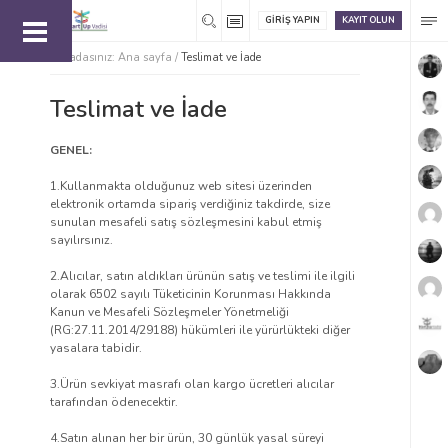
GIRIŞ YAPIN
KAYIT OLUN
Buradasınız:
Ana sayfa
/
Teslimat ve İade
Teslimat ve İade
GENEL:
1.Kullanmakta olduğunuz web sitesi üzerinden
elektronik ortamda sipariş verdiğiniz takdirde, size
sunulan mesafeli satış sözleşmesini kabul etmiş
sayılırsınız.
2.Alıcılar, satın aldıkları ürünün satış ve teslimi ile ilgili
olarak 6502 sayılı Tüketicinin Korunması Hakkında
Kanun ve Mesafeli Sözleşmeler Yönetmeliği
(RG:27.11.2014/29188) hükümleri ile yürürlükteki diğer
yasalara tabidir.
3.Ürün sevkiyat masrafı olan kargo ücretleri alıcılar
tarafından ödenecektir.
4.Satın alınan her bir ürün, 30 günlük yasal süreyi