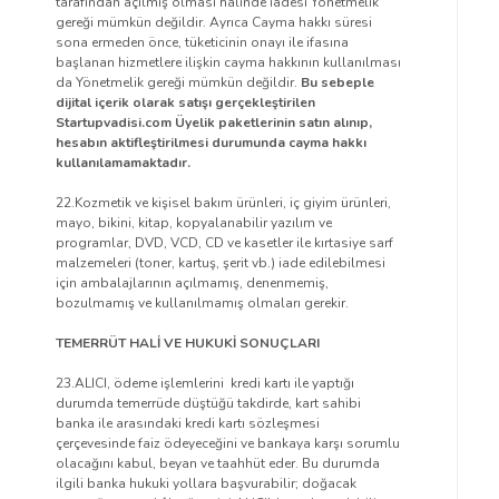
tarafından açılmış olması halinde iadesi Yönetmelik
gereği mümkün değildir. Ayrıca Cayma hakkı süresi
sona ermeden önce, tüketicinin onayı ile ifasına
başlanan hizmetlere ilişkin cayma hakkının kullanılması
da Yönetmelik gereği mümkün değildir.
Bu sebeple
dijital içerik olarak satışı gerçekleştirilen
Startupvadisi.com Üyelik paketlerinin satın alınıp,
hesabın aktifleştirilmesi durumunda cayma hakkı
kullanılamamaktadır.
22.Kozmetik ve kişisel bakım ürünleri, iç giyim ürünleri,
mayo, bikini, kitap, kopyalanabilir yazılım ve
programlar, DVD, VCD, CD ve kasetler ile kırtasiye sarf
malzemeleri (toner, kartuş, şerit vb.) iade edilebilmesi
için ambalajlarının açılmamış, denenmemiş,
bozulmamış ve kullanılmamış olmaları gerekir.
TEMERRÜT HALİ VE HUKUKİ SONUÇLARI
23.ALICI, ödeme işlemlerini kredi kartı ile yaptığı
durumda temerrüde düştüğü takdirde, kart sahibi
banka ile arasındaki kredi kartı sözleşmesi
çerçevesinde faiz ödeyeceğini ve bankaya karşı sorumlu
olacağını kabul, beyan ve taahhüt eder. Bu durumda
ilgili banka hukuki yollara başvurabilir; doğacak