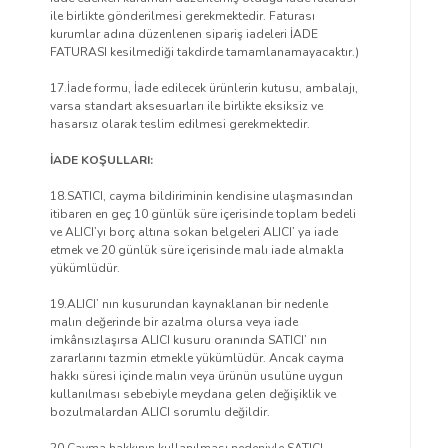
ile birlikte gönderilmesi gerekmektedir. Faturası
kurumlar adına düzenlenen sipariş iadeleri İADE
FATURASI kesilmediği takdirde tamamlanamayacaktır.)
17.İade formu, İade edilecek ürünlerin kutusu, ambalajı,
varsa standart aksesuarları ile birlikte eksiksiz ve
hasarsız olarak teslim edilmesi gerekmektedir.
İADE KOŞULLARI:
18.SATICI, cayma bildiriminin kendisine ulaşmasından
itibaren en geç 10 günlük süre içerisinde toplam bedeli
ve ALICI’yı borç altına sokan belgeleri ALICI’ ya iade
etmek ve 20 günlük süre içerisinde malı iade almakla
yükümlüdür.
19.ALICI’ nın kusurundan kaynaklanan bir nedenle
malın değerinde bir azalma olursa veya iade
imkânsızlaşırsa ALICI kusuru oranında SATICI’ nın
zararlarını tazmin etmekle yükümlüdür. Ancak cayma
hakkı süresi içinde malın veya ürünün usulüne uygun
kullanılması sebebiyle meydana gelen değişiklik ve
bozulmalardan ALICI sorumlu değildir.