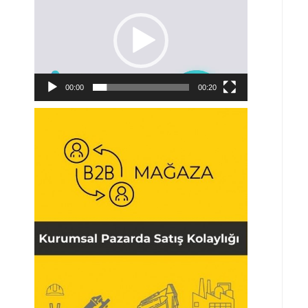
oynatıcı
00:00
00:20