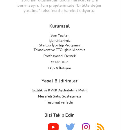
sorunlar oluşmadan doğru hareket tarzını
benimseyin. Tüm projelerimizde "birlikte değer
yaratma" felsefesi ile hareket ediyoruz.
Kurumsal
Son Yazılar
İşbirliklerimiz
Startup İşbirliği Programı
Teknokent ve TTO İşbirliklerimiz
Profesyonel Destek
Yazar Olun
Ekip & İletişim
Yasal Bildirimler
Gizlilik ve KVKK Aydınlatma Metni
Mesafeli Satış Sözleşmesi
Teslimat ve İade
Bizi Takip Edin