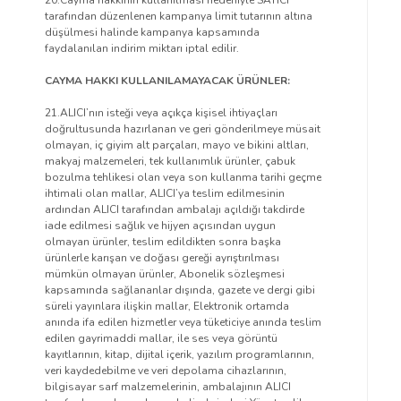
20.Cayma hakkının kullanılması nedeniyle SATICI
tarafından düzenlenen kampanya limit tutarının altına
düşülmesi halinde kampanya kapsamında
faydalanılan indirim miktarı iptal edilir.
CAYMA HAKKI KULLANILAMAYACAK ÜRÜNLER:
21.ALICI’nın isteği veya açıkça kişisel ihtiyaçları
doğrultusunda hazırlanan ve geri gönderilmeye müsait
olmayan, iç giyim alt parçaları, mayo ve bikini altları,
makyaj malzemeleri, tek kullanımlık ürünler, çabuk
bozulma tehlikesi olan veya son kullanma tarihi geçme
ihtimali olan mallar, ALICI’ya teslim edilmesinin
ardından ALICI tarafından ambalajı açıldığı takdirde
iade edilmesi sağlık ve hijyen açısından uygun
olmayan ürünler, teslim edildikten sonra başka
ürünlerle karışan ve doğası gereği ayrıştırılması
mümkün olmayan ürünler, Abonelik sözleşmesi
kapsamında sağlananlar dışında, gazete ve dergi gibi
süreli yayınlara ilişkin mallar, Elektronik ortamda
anında ifa edilen hizmetler veya tüketiciye anında teslim
edilen gayrimaddi mallar, ile ses veya görüntü
kayıtlarının, kitap, dijital içerik, yazılım programlarının,
veri kaydedebilme ve veri depolama cihazlarının,
bilgisayar sarf malzemelerinin, ambalajının ALICI