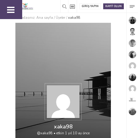
GIRIŞ YAPIN
KAYIT OLUN
Buradasınız:
Ana sayfa
/
Üyeler
/
xaka98
xaka98
@xaka98
•
etkin 1 yıl 10 ay önce