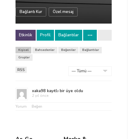
Bağlantı Kur
Özel mesaj
Etkinlik
Profil
Bağlantılar
Kişisel
Bahsedenler
Beğeniler
Bağlantılar
Gruplar
RSS
Göster:
xaka98
kayıtlı bir üye oldu
2 yıl önce
Yorum
Beğen