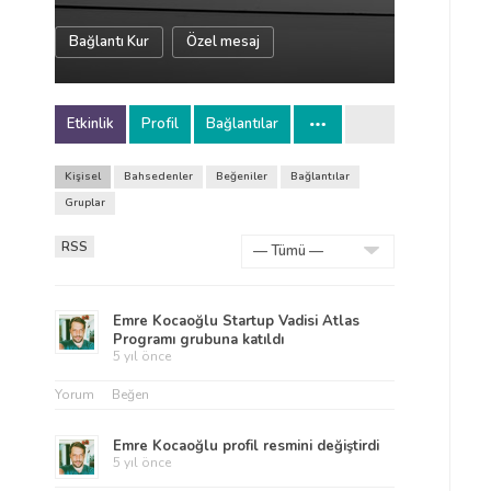
Bağlantı Kur
Özel mesaj
Etkinlik
Profil
Bağlantılar
Kişisel
Bahsedenler
Beğeniler
Bağlantılar
Gruplar
RSS
Göster:
Emre Kocaoğlu
Startup Vadisi Atlas
Programı
grubuna katıldı
5 yıl önce
Yorum
Beğen
Emre Kocaoğlu
profil resmini değiştirdi
5 yıl önce