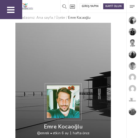
GIRIŞ YAPIN
KAYIT OLUN
Buradasınız:
Ana sayfa
/
Üyeler
/
Emre Kocaoğlu
Emre Kocaoğlu
@emrek
•
etkin 6 ay 1 hafta önce