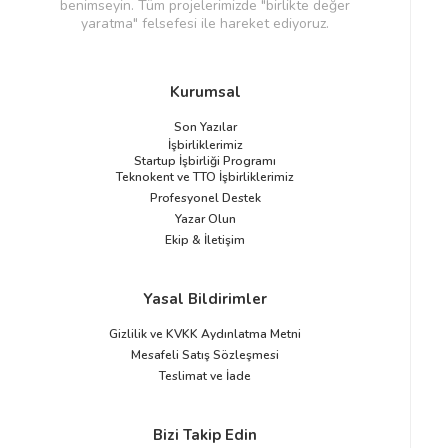
benimseyin. Tüm projelerimizde "birlikte değer
yaratma" felsefesi ile hareket ediyoruz.
Kurumsal
Son Yazılar
İşbirliklerimiz
Startup İşbirliği Programı
Teknokent ve TTO İşbirliklerimiz
Profesyonel Destek
Yazar Olun
Ekip & İletişim
Yasal Bildirimler
Gizlilik ve KVKK Aydınlatma Metni
Mesafeli Satış Sözleşmesi
Teslimat ve İade
Bizi Takip Edin