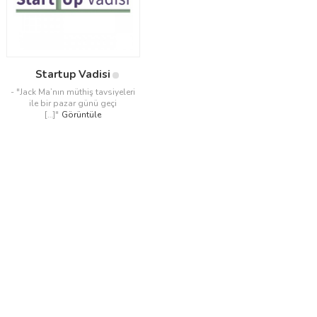
Startup Vadisi
- "Jack Ma’nın müthiş tavsiyeleri
ile bir pazar günü geçi
[…]"
Görüntüle