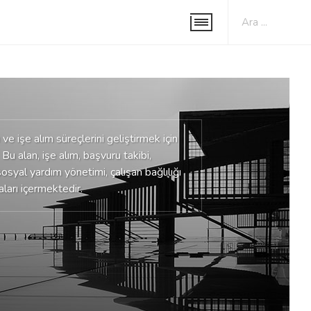
ve işe alım süreçlerini geliştirmek için
 Bu alan, işe alım, başvuru takibi,
syal yardım yönetimi, çalışan bağlılığı
aları içermektedir.