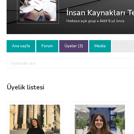
İnsan Kaynakları Te
Herkese açık grup • Aktif
6 yıl önce
Ana sayfa
Forum
Üyeler (3)
Media
Üyelerde
ara...
Üyelik listesi