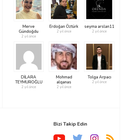
Merve
Erdoğan Öztürk
seyma arslan11
Gündoğdu
2 yıl önce
2 yıl önce
2 yıl önce
DİLARA
Mohmad
Tolga Arpacı
TEYMUROĞLU
alqanas
2 yıl önce
2 yıl önce
2 yıl önce
Bizi Takip Edin