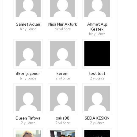
Samet Adlan
Nisa Nur Aktürk
Ahmet Alp
Kestek
bir yıl önce
bir yıl önce
bir yıl önce
ilker çeçener
kerem
test test
bir yıl önce
2 yıl önce
2 yıl önce
Eileen Tafoya
xaka98
SEDA KESKİN
2 yıl önce
2 yıl önce
2 yıl önce