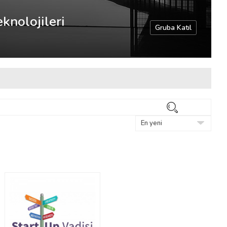
knolojileri
Gruba Katıl
Ara
Sırala: