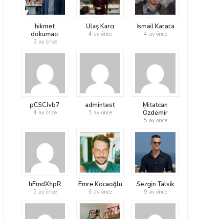
hikmet
Ulaş Karcı
İsmail Karaca
dokumacı
4 ay önce
4 ay önce
3 ay önce
pCSCJvb7
admintest
Mitatcan
Özdemir
4 ay önce
5 ay önce
5 ay önce
hFmdXhpR
Emre Kocaoğlu
Sezgin Talsik
5 ay önce
6 ay önce
9 ay önce