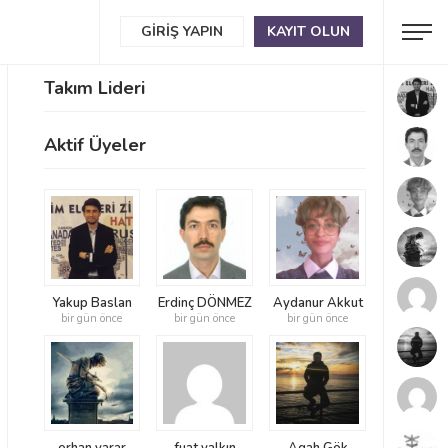
GIRIŞ YAPIN
KAYIT OLUN
Takım Lideri
Aktif Üyeler
Yakup Baslan
Erdinç DÖNMEZ
Aydanur Akkut
bir gün önce
bir gün önce
bir gün önce