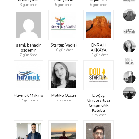
erhan yarar
fuat yalkın
Agah Gök
3 gün önce
5 gün önce
6 gün önce
samil bahadir
Startup Vadisi
EMRAH
ozdemir
AKKAYA
10 gün önce
7 gün önce
10 gün önce
Havmak Makine
Melike Özcan
Doğuş
Üniversitesi
17 gün önce
2 ay önce
Girişimcilik
Kulübü
2 ay önce