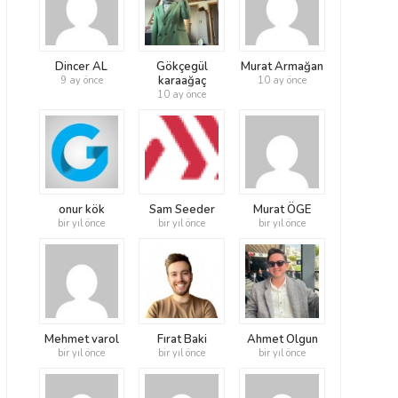
Dincer AL
Gökçegül
Murat Armağan
karaağaç
9 ay önce
10 ay önce
10 ay önce
onur kök
Sam Seeder
Murat ÖGE
bir yıl önce
bir yıl önce
bir yıl önce
Mehmet varol
Fırat Baki
Ahmet Olgun
bir yıl önce
bir yıl önce
bir yıl önce