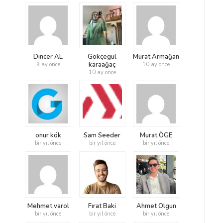
Dincer AL
Gökçegül
Murat Armağan
karaağaç
9 ay önce
10 ay önce
10 ay önce
onur kök
Sam Seeder
Murat ÖGE
bir yıl önce
bir yıl önce
bir yıl önce
Mehmet varol
Fırat Baki
Ahmet Olgun
bir yıl önce
bir yıl önce
bir yıl önce