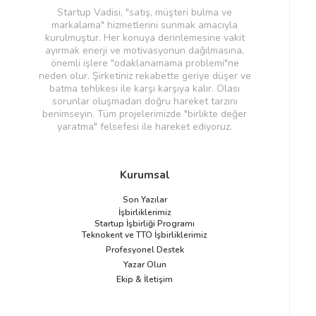
Startup Vadisi, "satış, müşteri bulma ve
markalama" hizmetlerini sunmak amacıyla
kurulmuştur. Her konuya derinlemesine vakit
ayırmak enerji ve motivasyonun dağılmasına,
önemli işlere "odaklanamama problemi"ne
neden olur. Şirketiniz rekabette geriye düşer ve
batma tehlikesi ile karşı karşıya kalır. Olası
sorunlar oluşmadan doğru hareket tarzını
benimseyin. Tüm projelerimizde "birlikte değer
yaratma" felsefesi ile hareket ediyoruz.
Kurumsal
Son Yazılar
İşbirliklerimiz
Startup İşbirliği Programı
Teknokent ve TTO İşbirliklerimiz
Profesyonel Destek
Yazar Olun
Ekip & İletişim