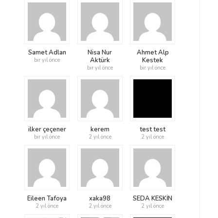
Samet Adlan
Nisa Nur
Ahmet Alp
Aktürk
Kestek
bir yıl önce
bir yıl önce
bir yıl önce
ilker çeçener
kerem
test test
bir yıl önce
2 yıl önce
2 yıl önce
Eileen Tafoya
xaka98
SEDA KESKİN
2 yıl önce
2 yıl önce
2 yıl önce