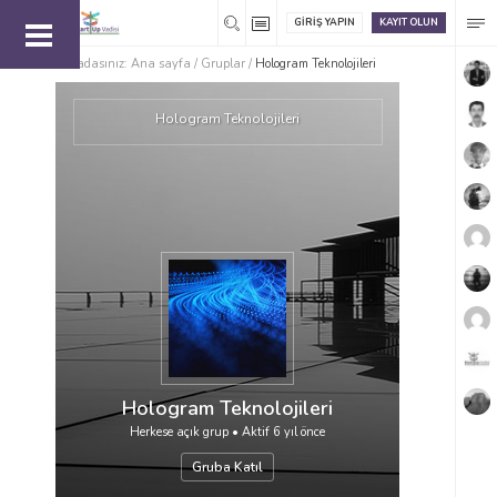
GIRIŞ YAPIN
KAYIT OLUN
Buradasınız:
Ana sayfa
/
Gruplar
/
Hologram Teknolojileri
Hologram Teknolojileri
Hologram Teknolojileri
Herkese açık grup • Aktif
6 yıl önce
Gruba Katıl