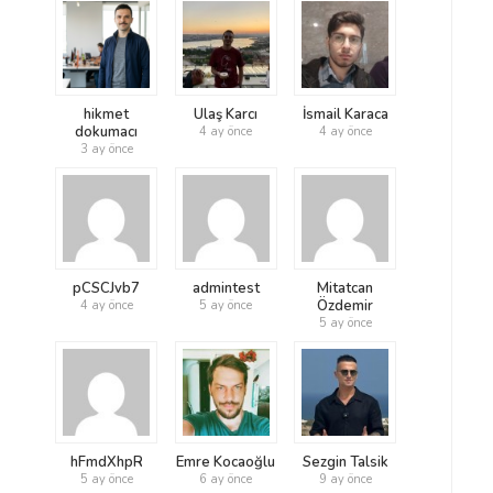
hikmet
Ulaş Karcı
İsmail Karaca
dokumacı
4 ay önce
4 ay önce
3 ay önce
pCSCJvb7
admintest
Mitatcan
Özdemir
4 ay önce
5 ay önce
5 ay önce
hFmdXhpR
Emre Kocaoğlu
Sezgin Talsik
5 ay önce
6 ay önce
9 ay önce