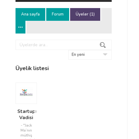
Ana sayfa
Forum
Üyeler (1)
Üyelerde
Ara
ara...
Sırala:
Üyelik listesi
Startup
Vadisi
- "Jack
Ma’nın
müthiş