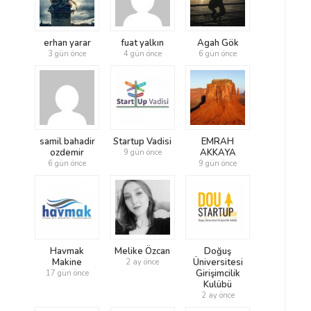
erhan yarar
fuat yalkın
Agah Gök
3 gün önce
4 gün önce
6 gün önce
samil bahadir
Startup Vadisi
EMRAH
ozdemir
AKKAYA
9 gün önce
6 gün önce
9 gün önce
Havmak
Melike Özcan
Doğuş
Makine
Üniversitesi
2 ay önce
Girişimcilik
17 gün önce
Kulübü
2 ay önce