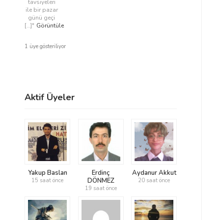
tavsiyeleri
ile bir pazar
günü geçi
[…]"
Görüntüle
1 üye gösteriliyor
Aktif Üyeler
Yakup Baslan
Erdinç
Aydanur Akkut
DÖNMEZ
15 saat önce
20 saat önce
19 saat önce