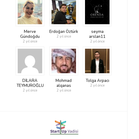
Merve
Erdoğan Öztürk
seyma
Gündoğdu
arslan11
2 yıl önce
2 yıl önce
2 yıl önce
DİLARA
Mohmad
Tolga Arpacı
TEYMUROĞLU
alqanas
2 yıl önce
2 yıl önce
2 yıl önce