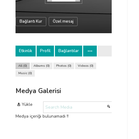
Bağlantı Kur
Özel mesaj
Etkinlik
Profil
Bağlantılar
All
0
Albums
0
Photos
0
Videos
0
Music
0
Medya Galerisi
Yükle
Medya içeriği bulunamadı !!