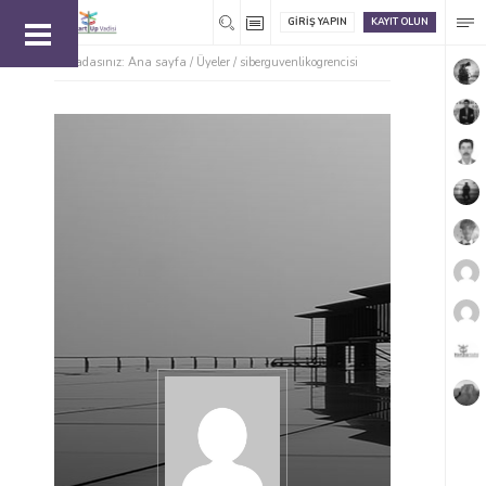
GIRIŞ YAPIN
KAYIT OLUN
Buradasınız:
Ana sayfa
/
Üyeler
/
siberguvenlikogrencisi