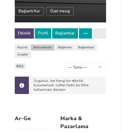
Bağlantı Kur
Özel mesaj
Etkinlik
Profil
Bağlantılar
Kişisel
Bahsedenler
Beğeniler
Bağlantılar
Gruplar
RSS
Göster:
Üzgünüz, her hangi bir etkinlik
bulunamadı. Lütfen farklı bir filtre
kullanmayı deneyin.
Ar-Ge
Marka &
Pazarlama