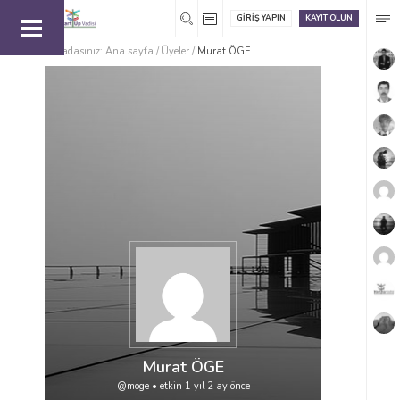
GIRIŞ YAPIN
KAYIT OLUN
Buradasınız:
Ana sayfa
/
Üyeler
/
Murat ÖGE
Murat ÖGE
@moge
•
etkin 1 yıl 2 ay önce