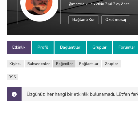
@mertdalkilic
•
etkin 2 yıl 2 ay önce
Bağlantı Kur
Özel mesaj
Etkinlik
Profil
Bağlantılar
Gruplar
Forumlar
Kişisel
Bahsedenler
Beğeniler
Bağlantılar
Gruplar
RSS
Üzgünüz, her hangi bir etkinlik bulunamadı. Lütfen farkl