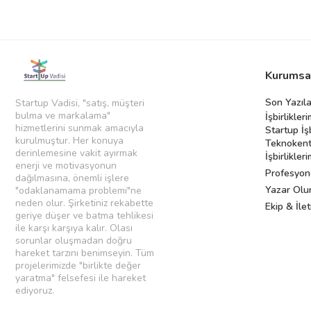
Kurumsa
Son Yazıla
Startup Vadisi, "satış, müşteri
bulma ve markalama"
İşbirlikleri
hizmetlerini sunmak amacıyla
Startup İş
kurulmuştur. Her konuya
Teknokent
derinlemesine vakit ayırmak
İşbirlikleri
enerji ve motivasyonun
Profesyon
dağılmasına, önemli işlere
Yazar Olu
"odaklanamama problemi"ne
neden olur. Şirketiniz rekabette
Ekip & İlet
geriye düşer ve batma tehlikesi
ile karşı karşıya kalır. Olası
sorunlar oluşmadan doğru
hareket tarzını benimseyin. Tüm
projelerimizde "birlikte değer
yaratma" felsefesi ile hareket
ediyoruz.