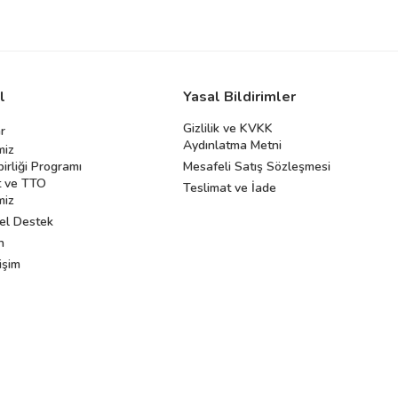
l
Yasal Bildirimler
Gizlilik ve KVKK
r
Aydınlatma Metni
miz
birliği Programı
Mesafeli Satış Sözleşmesi
 ve TTO
Teslimat ve İade
miz
el Destek
n
işim