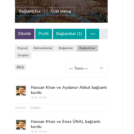
Bağlantı Kur
Özel mesaj
Etkinlik
Profil
Bağlantılar (1)
Kişisel
Bahsedenler
Beğeniler
Bağlantılar
Gruplar
RSS
Göster:
Hassan Khan
ve
Aydanur Akkut
bağlantı
kurdu
4 yıl önce
Yorum
Beğen
Hassan Khan
ve
Enes ÜNAL
bağlantı
kurdu
4 yıl önce