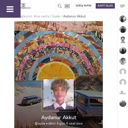
GIRIŞ YAPIN
KAYIT OLUN
Buradasınız:
Ana sayfa
/
Üyeler
/
Aydanur Akkut
Aydanur Akkut
@ayda
•
etkin 4 gün 4 saat önce