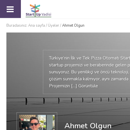
Buradasınız:
Ana sayfa
/
Üyeler
/
Ahmet Olgun
Türkiye’nin İlk ve Tek Pizza Otomatı Star
startup projemizi ve beraberinde gelen pa
sunuyoruz. Bu yenilikçi ve öncü teknoloji,
çözüm sunmakla kalmıyor, aynı zamanda p
Projemizin […]
Görüntüle
Ahmet Olgun