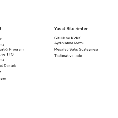
l
Yasal Bildirimler
Gizlilik ve KVKK
r
Aydınlatma Metni
miz
birliği Programı
Mesafeli Satış Sözleşmesi
 ve TTO
Teslimat ve İade
miz
el Destek
n
işim