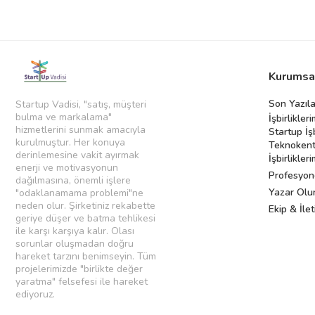
Kurumsa
Son Yazıla
Startup Vadisi, "satış, müşteri
bulma ve markalama"
İşbirlikleri
hizmetlerini sunmak amacıyla
Startup İş
kurulmuştur. Her konuya
Teknokent
derinlemesine vakit ayırmak
İşbirlikleri
enerji ve motivasyonun
Profesyon
dağılmasına, önemli işlere
Yazar Olu
"odaklanamama problemi"ne
neden olur. Şirketiniz rekabette
Ekip & İlet
geriye düşer ve batma tehlikesi
ile karşı karşıya kalır. Olası
sorunlar oluşmadan doğru
hareket tarzını benimseyin. Tüm
projelerimizde "birlikte değer
yaratma" felsefesi ile hareket
ediyoruz.