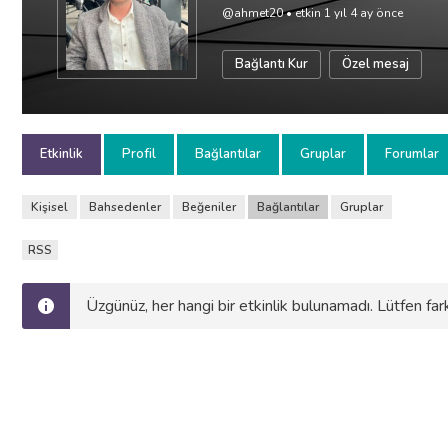
@ahmet20
•
etkin 1 yıl 4 ay önce
Bağlantı Kur
Özel mesaj
Etkinlik
Profil
Bağlantılar
Gruplar
Forumlar
Kişisel
Bahsedenler
Beğeniler
Bağlantılar
Gruplar
RSS
Üzgünüz, her hangi bir etkinlik bulunamadı. Lütfen farkl