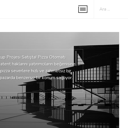
tup Projesi Satışta! Pizza Otomatı
tent haklarını yatırımcıların beğenisine
 pizza severlere hızlı ve zahmetsiz bir
azarda benzersiz bir konum sağlıyor.