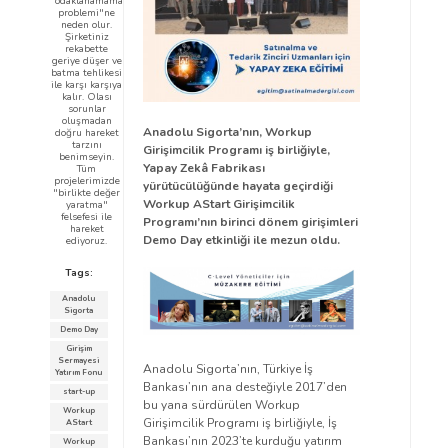
"odaklanamama
problemi"ne
neden olur.
Şirketiniz
rekabette
geriye düşer ve
batma tehlikesi
ile karşı karşıya
kalır. Olası
sorunlar
oluşmadan
Anadolu Sigorta’nın, Workup
doğru hareket
tarzını
Girişimcilik Programı iş birliğiyle,
benimseyin.
Yapay Zekâ Fabrikası
Tüm
projelerimizde
yürütücülüğünde hayata geçirdiği
"birlikte değer
Workup AStart Girişimcilik
yaratma"
felsefesi ile
Programı’nın birinci dönem girişimleri
hareket
Demo Day etkinliği ile mezun oldu.
ediyoruz.
Tags:
Anadolu
Sigorta
Demo Day
Girişim
Sermayesi
Anadolu Sigorta’nın, Türkiye İş
Yatırım Fonu
Bankası’nın ana desteğiyle 2017’den
start-up
bu yana sürdürülen Workup
Workup
Girişimcilik Programı iş birliğiyle, İş
AStart
Bankası’nın 2023’te kurduğu yatırım
Workup