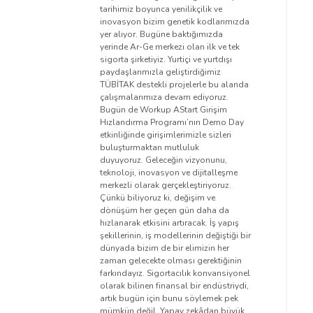
tarihimiz boyunca yenilikçilik ve
inovasyon bizim genetik kodlarımızda
yer alıyor. Bugüne baktığımızda
yerinde Ar-Ge merkezi olan ilk ve tek
sigorta şirketiyiz. Yurtiçi ve yurtdışı
paydaşlarımızla geliştirdiğimiz
TÜBİTAK destekli projelerle bu alanda
çalışmalarımıza devam ediyoruz.
Bugün de Workup AStart Girişim
Hızlandırma Programı’nın Demo Day
etkinliğinde girişimlerimizle sizleri
buluşturmaktan mutluluk
duyuyoruz. Geleceğin vizyonunu,
teknoloji, inovasyon ve dijitalleşme
merkezli olarak gerçekleştiriyoruz.
Çünkü biliyoruz ki, değişim ve
dönüşüm her geçen gün daha da
hızlanarak etkisini artıracak. İş yapış
şekillerinin, iş modellerinin değiştiği bir
dünyada bizim de bir elimizin her
zaman gelecekte olması gerektiğinin
farkındayız. Sigortacılık konvansiyonel
olarak bilinen finansal bir endüstriydi,
artık bugün için bunu söylemek pek
mümkün değil. Yapay zekâdan büyük