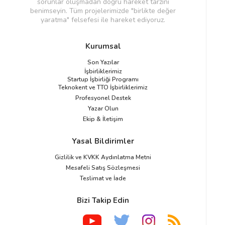
sorunlar oluşmadan doğru hareket tarzını
benimseyin. Tüm projelerimizde "birlikte değer
yaratma" felsefesi ile hareket ediyoruz.
Kurumsal
Son Yazılar
İşbirliklerimiz
Startup İşbirliği Programı
Teknokent ve TTO İşbirliklerimiz
Profesyonel Destek
Yazar Olun
Ekip & İletişim
Yasal Bildirimler
Gizlilik ve KVKK Aydınlatma Metni
Mesafeli Satış Sözleşmesi
Teslimat ve İade
Bizi Takip Edin