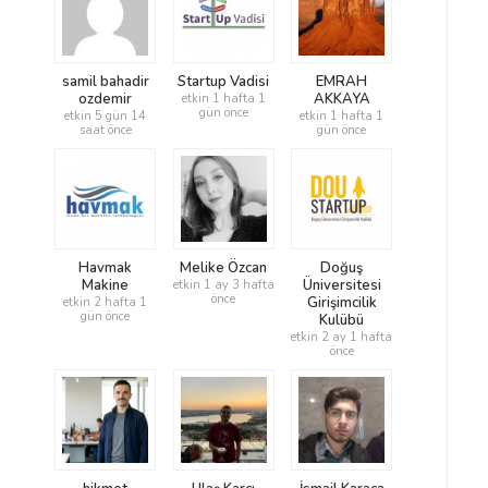
samil bahadir
Startup Vadisi
EMRAH
ozdemir
AKKAYA
etkin 1 hafta 1
gün önce
etkin 5 gün 14
etkin 1 hafta 1
saat önce
gün önce
Havmak
Melike Özcan
Doğuş
Makine
Üniversitesi
etkin 1 ay 3 hafta
önce
Girişimcilik
etkin 2 hafta 1
gün önce
Kulübü
etkin 2 ay 1 hafta
önce