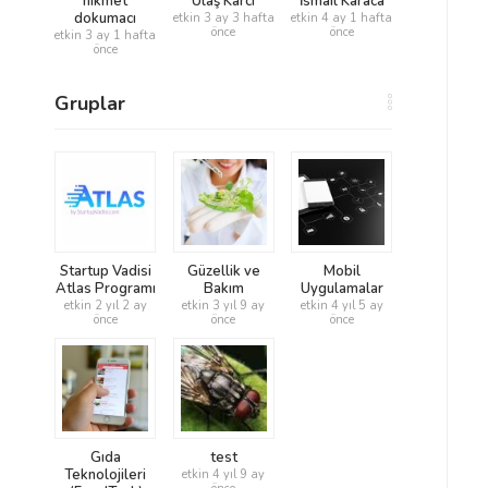
hikmet
Ulaş Karcı
İsmail Karaca
dokumacı
etkin 3 ay 3 hafta
etkin 4 ay 1 hafta
önce
önce
etkin 3 ay 1 hafta
önce
Gruplar
Startup Vadisi
Güzellik ve
Mobil
Atlas Programı
Bakım
Uygulamalar
etkin 2 yıl 2 ay
etkin 3 yıl 9 ay
etkin 4 yıl 5 ay
önce
önce
önce
Gıda
test
Teknolojileri
etkin 4 yıl 9 ay