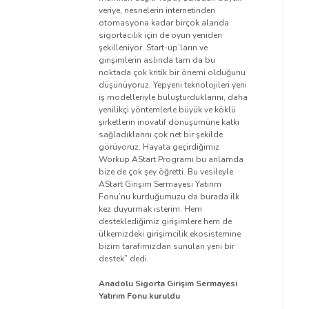
veriye, nesnelerin internetinden
otomasyona kadar birçok alanda
sigortacılık için de oyun yeniden
şekilleniyor. Start-up’ların ve
girişimlerin aslında tam da bu
noktada çok kritik bir önemi olduğunu
düşünüyoruz. Yepyeni teknolojileri yeni
iş modelleriyle buluşturduklarını, daha
yenilikçi yöntemlerle büyük ve köklü
şirketlerin inovatif dönüşümüne katkı
sağladıklarını çok net bir şekilde
görüyoruz. Hayata geçirdiğimiz
Workup AStart Programı bu anlamda
bize de çok şey öğretti. Bu vesileyle
AStart Girişim Sermayesi Yatırım
Fonu’nu kurduğumuzu da burada ilk
kez duyurmak isterim. Hem
desteklediğimiz girişimlere hem de
ülkemizdeki girişimcilik ekosistemine
bizim tarafımızdan sunulan yeni bir
destek” dedi.
Anadolu Sigorta Girişim Sermayesi
Yatırım Fonu kuruldu