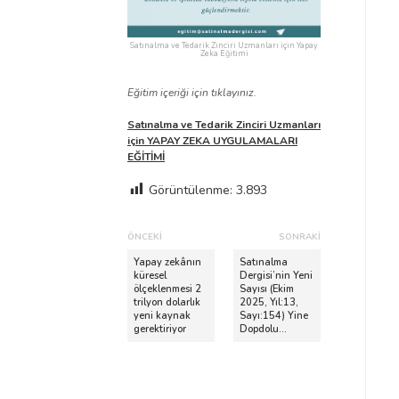
Satınalma ve Tedarik Zinciri Uzmanları için Yapay
Zeka Eğitimi
Eğitim içeriği için tıklayınız.
Satınalma ve Tedarik Zinciri Uzmanları
için YAPAY ZEKA UYGULAMALARI
EĞİTİMİ
Görüntülenme:
3.893
Y
ÖNCEKI
SONRAKI
a
Ö
S
Yapay zekânın
Satınalma
n
küresel
o
Dergisi’nin Yeni
z
ölçeklenmesi 2
Sayısı (Ekim
c
n
ı
trilyon dolarlık
2025, Yıl:13,
e
r
yeni kaynak
Sayı:154) Yine
d
gerektiriyor
Dopdolu…
k
a
i
k
o
Y
i
l
a
Y