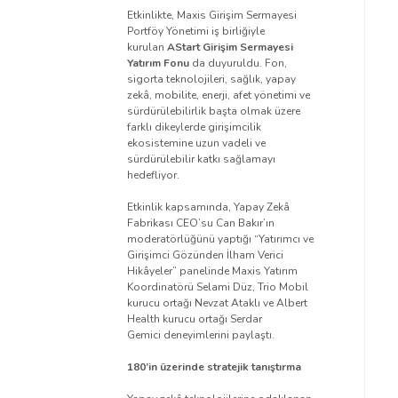
Etkinlikte, Maxis Girişim Sermayesi
Portföy Yönetimi iş birliğiyle
kurulan
AStart Girişim Sermayesi
Yatırım Fonu
da duyuruldu. Fon,
sigorta teknolojileri, sağlık, yapay
zekâ, mobilite, enerji, afet yönetimi ve
sürdürülebilirlik başta olmak üzere
farklı dikeylerde girişimcilik
ekosistemine uzun vadeli ve
sürdürülebilir katkı sağlamayı
hedefliyor.
Etkinlik kapsamında, Yapay Zekâ
Fabrikası CEO’su Can Bakır’ın
moderatörlüğünü yaptığı “Yatırımcı ve
Girişimci Gözünden İlham Verici
Hikâyeler” panelinde Maxis Yatırım
Koordinatörü Selami Düz, Trio Mobil
kurucu ortağı Nevzat Ataklı ve Albert
Health kurucu ortağı Serdar
Gemici deneyimlerini paylaştı.
180’in üzerinde stratejik tanıştırma