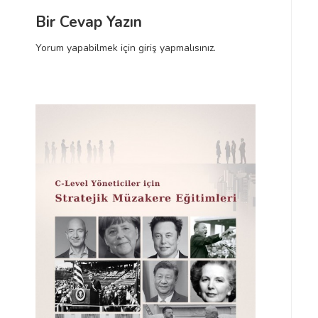
a
z
a
Bir Cevap Yazın
ı
z
ş
ı
ı
Yorum yapabilmek için
giriş yapmalısınız
.
m
ı