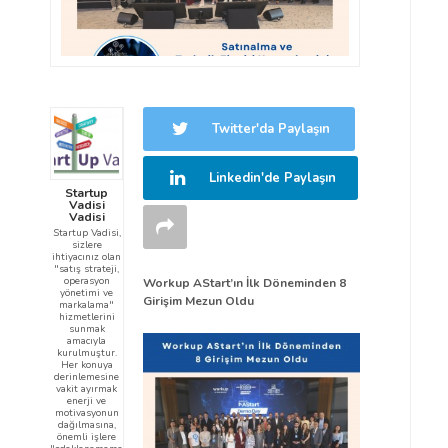
Twitter'da Paylaşın
Linkedin'de Paylaşın
Startup
Vadisi
Vadisi
Startup Vadisi,
sizlere
ihtiyacınız olan
"satış strateji,
operasyon
Workup AStart’ın İlk Döneminden 8
yönetimi ve
Girişim Mezun Oldu
markalama"
hizmetlerini
sunmak
amacıyla
kurulmuştur.
Her konuya
derinlemesine
vakit ayırmak
enerji ve
motivasyonun
dağılmasına,
önemli işlere