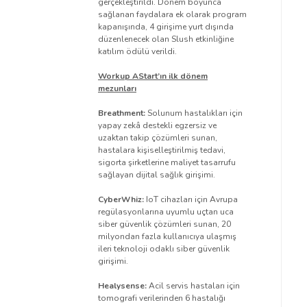
gerçekleştirildi. Dönem boyunca
sağlanan faydalara ek olarak program
kapanışında, 4 girişime yurt dışında
düzenlenecek olan Slush etkinliğine
katılım ödülü verildi.
Workup AStart’ın ilk dönem
mezunları
Breathment:
Solunum hastalıkları için
yapay zekâ destekli egzersiz ve
uzaktan takip çözümleri sunan,
hastalara kişiselleştirilmiş tedavi,
sigorta şirketlerine maliyet tasarrufu
sağlayan dijital sağlık girişimi.
CyberWhiz:
IoT cihazları için Avrupa
regülasyonlarına uyumlu uçtan uca
siber güvenlik çözümleri sunan, 20
milyondan fazla kullanıcıya ulaşmış
ileri teknoloji odaklı siber güvenlik
girişimi.
Healysense:
Acil servis hastaları için
tomografi verilerinden 6 hastalığı