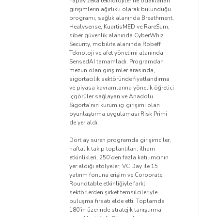
Yapay zekâ teknolojilerine odaklanan
girişimlerin ağırlıklı olarak bulunduğu
programı, sağlık alanında Breathment,
Healysense, KuartisMED ve RareSum,
siber güvenlik alanında CyberWhiz
Security, mobilite alanında Robeff
Teknoloji ve afet yönetimi alanında
SensedAI tamamladı. Programdan
mezun olan girişimler arasında,
sigortacılık sektöründe fiyatlandırma
ve piyasa kavramlarına yönelik öğretici
içgörüler sağlayan ve Anadolu
Sigorta’nın kurum içi girişimi olan
oyunlaştırma uygulaması Risk Primi
de yer aldı.
Dört ay süren programda girişimciler,
haftalık takip toplantıları, ilham
etkinlikleri, 250’den fazla katılımcının
yer aldığı atölyeler, VC Day ile 15
yatırım fonuna erişim ve Corporate
Roundtable etkinliğiyle farklı
sektörlerden şirket temsilcileriyle
buluşma fırsatı elde etti. Toplamda
180’in üzerinde stratejik tanıştırma