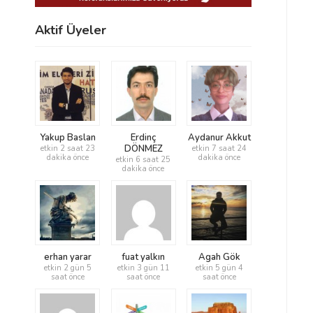
Aktif Üyeler
Yakup Baslan
Erdinç
Aydanur Akkut
DÖNMEZ
etkin 2 saat 23
etkin 7 saat 24
dakika önce
dakika önce
etkin 6 saat 25
dakika önce
erhan yarar
fuat yalkın
Agah Gök
etkin 2 gün 5
etkin 3 gün 11
etkin 5 gün 4
saat önce
saat önce
saat önce