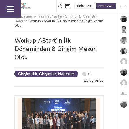
GIRIŞ YAPIN
KAYIT OLUN
Buradasınız:
Ana sayfa
/
Yazılar /
Girişimcilik
,
Girişimler
,
Haberler
/
Workup AStart’ın İlk Döneminden 8 Girişim Mezun
Oldu
Workup AStart’ın İlk
Döneminden 8 Girişim Mezun
Oldu
Girişimcilik
,
Girişimler
,
Haberler
0
10 ay önce