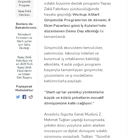
Girişimcilik
odaklı büyüme destek programı Yapay
Programı
Zekâ Fabrikası yürütücülüğünde
Yapay Zekâ
hayata geçirdiği
Workup AStart
Fabrikası
Girişimcilik Programı’nın ilk dönemi, 6
Bunlara da
Ekim Pazartesi günü İş Kuleleri’nde
Bakabilirsiniz:
düzenlenen Demo Day etkinliği
ile
Teknokent
tamamlandı.
Firmaları ve
Start-up’lar
için Satış
Girişimcilik ekosistemi temsilcileri,
Desteği
yatırımcılar, teknoloji liderleri ve
Yapay Zekâ
kurumsal iş ortaklarının katıldığı
Fabrikası’nd
etkinlikte, 4 aylık yoğun programı
an 2025 Türk
Yapay Zekâ
başarıyla tamamlayan girişimciler,
Ekosistemi
ve Global
çözümlerini ve iş modellerini
Etki Raporu
katılımcılarla paylaştı.
Paylaşmak
Mutluluktur:
“Start-up’lar yenilikçi yöntemlerle
büyük ve köklü şirketlerin inovatif
dönüşümüne katkı sağlıyor.”
Anadolu Sigorta Genel Müdürü Z.
Mehmet Tuğtan yaptığı konuşmada,
şirketin ikinci yüzyılına adım atarken
inovasyon ve dijital dönüşüm odaklı
vizyonunu vurguladı. Tuğtan: “Yüzyıllık