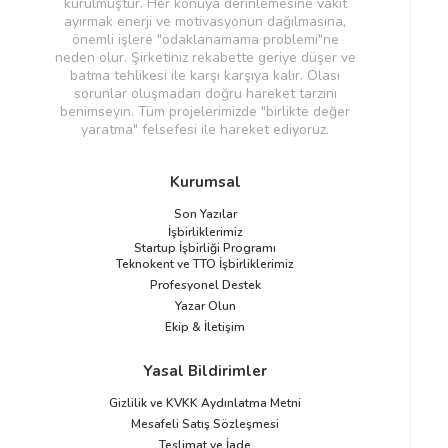
kurulmuştur. Her konuya derinlemesine vakit
ayırmak enerji ve motivasyonun dağılmasına,
önemli işlere "odaklanamama problemi"ne
neden olur. Şirketiniz rekabette geriye düşer ve
batma tehlikesi ile karşı karşıya kalır. Olası
sorunlar oluşmadan doğru hareket tarzını
benimseyin. Tüm projelerimizde "birlikte değer
yaratma" felsefesi ile hareket ediyoruz.
Kurumsal
Son Yazılar
İşbirliklerimiz
Startup İşbirliği Programı
Teknokent ve TTO İşbirliklerimiz
Profesyonel Destek
Yazar Olun
Ekip & İletişim
Yasal Bildirimler
Gizlilik ve KVKK Aydınlatma Metni
Mesafeli Satış Sözleşmesi
Teslimat ve İade