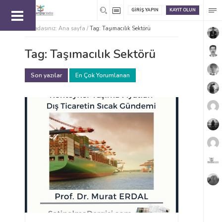
GIRIŞ YAPIN
KAYIT OLUN
Buradasınız:
Ana sayfa
/
Tag: Taşımacılık Sektörü
Tag: Taşımacılık Sektörü
Son yazılar
En Çok Yorumlanan