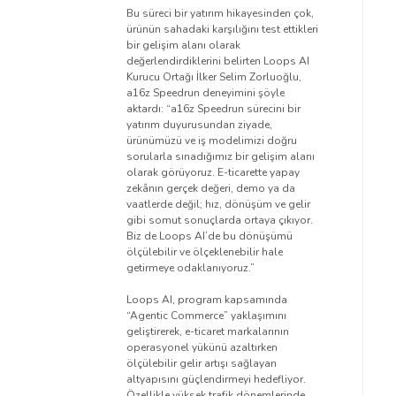
Bu süreci bir yatırım hikayesinden çok,
ürünün sahadaki karşılığını test ettikleri
bir gelişim alanı olarak
değerlendirdiklerini belirten Loops AI
Kurucu Ortağı İlker Selim Zorluoğlu,
a16z Speedrun deneyimini şöyle
aktardı: “a16z Speedrun sürecini bir
yatırım duyurusundan ziyade,
ürünümüzü ve iş modelimizi doğru
sorularla sınadığımız bir gelişim alanı
olarak görüyoruz. E-ticarette yapay
zekânın gerçek değeri, demo ya da
vaatlerde değil; hız, dönüşüm ve gelir
gibi somut sonuçlarda ortaya çıkıyor.
Biz de Loops AI’de bu dönüşümü
ölçülebilir ve ölçeklenebilir hale
getirmeye odaklanıyoruz.”
Loops AI, program kapsamında
“Agentic Commerce” yaklaşımını
geliştirerek, e-ticaret markalarının
operasyonel yükünü azaltırken
ölçülebilir gelir artışı sağlayan
altyapısını güçlendirmeyi hedefliyor.
Özellikle yüksek trafik dönemlerinde