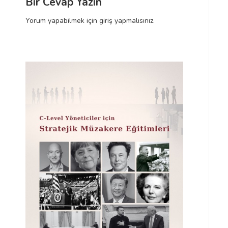
Bir Cevap Yazın
ı
ı
Yorum yapabilmek için
giriş yapmalısınız
.
m
ı