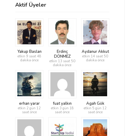
Aktif Üyeler
Yakup Baslan
Erdinç
Aydanur Akkut
DÖNMEZ
etkin 9 saat 48
etkin 14 saat 50
dakika önce
dakika önce
etkin 13 saat 50
dakika önce
erhan yarar
fuat yalkın
Agah Gök
etkin 2 gün 12
etkin 3 gün 18
etkin 5 gün 12
saat önce
saat önce
saat önce