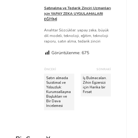
Satınalma ve Tedarik Zinciri Uzmanları
için YAPAY ZEKA UYGULAMALARI
EĞİTİMİ
Anahtar Sözcükler: yapay zeka, büyük
dil modeli, teknoloji, eğitim, teknoloji
raporu, satın alma, tedarik zinciri
Görüntülenme:
675
Y
ÖNCEKI
SONRAKI
a
Ö
S
Satın almada
İş Bulmacaları.
n
Suistimal ve
o
Zihin Egzersizi
z
Yolsuzluk:
için Harika bir
c
n
ı
Kurumsallaşma
Fırsat
e
r
Boşlukları ve
d
Bir Dava
k
a
İncelemesi
i
k
o
Y
i
l
a
Y
a
z
a
ı
z
ş