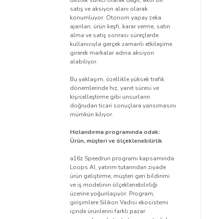
destek süreci olarak değil, aktif bir
satış ve aksiyon alanı olarak
konumluyor. Otonom yapay zeka
ajanları; ürün keşfi, karar verme, satın
alma ve satış sonrası süreçlerde
kullanıcıyla gerçek zamanlı etkileşime
girerek markalar adına aksiyon
alabiliyor.
Bu yaklaşım, özellikle yüksek trafik
dönemlerinde hız, yanıt süresi ve
kişiselleştirme gibi unsurların
doğrudan ticari sonuçlara yansımasını
mümkün kılıyor.
Hızlandırma programında odak:
Ürün, müşteri ve ölçeklenebilirlik
a16z Speedrun programı kapsamında
Loops AI, yatırım tutarından ziyade
ürün geliştirme, müşteri geri bildirimi
ve iş modelinin ölçeklenebilirliği
üzerine yoğunlaşıyor. Program,
girişimlere Silikon Vadisi ekosistemi
içinde ürünlerini farklı pazar