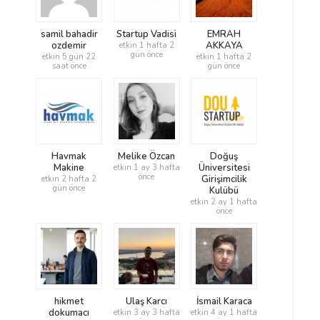
samil bahadir
Startup Vadisi
EMRAH
ozdemir
AKKAYA
etkin 1 hafta 2
gün önce
etkin 5 gün 22
etkin 1 hafta 2
saat önce
gün önce
Havmak
Melike Özcan
Doğuş
Makine
Üniversitesi
etkin 1 ay 3 hafta
önce
Girişimcilik
etkin 2 hafta 2
gün önce
Kulübü
etkin 2 ay 1 hafta
önce
hikmet
Ulaş Karcı
İsmail Karaca
dokumacı
etkin 3 ay 3 hafta
etkin 4 ay 1 hafta