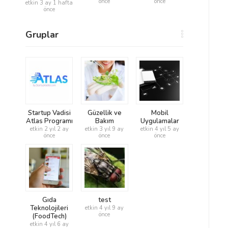
önce
önce
etkin 3 ay 1 hafta
önce
Gruplar
Startup Vadisi
Güzellik ve
Mobil
Atlas Programı
Bakım
Uygulamalar
etkin 2 yıl 2 ay
etkin 3 yıl 9 ay
etkin 4 yıl 5 ay
önce
önce
önce
Gıda
test
Teknolojileri
etkin 4 yıl 9 ay
önce
(FoodTech)
etkin 4 yıl 6 ay