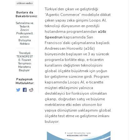
silikon vadisi
Türkiye’den çıkan ve geliştirdiği
Bunlara da
“Agentic Commerce” modeliyle dikkat
Bakabilirsiniz:
çeken yapay zeka girişimi Loops AI,
Satınalma ve
teknoloji dünyasının en prestijli
Tedarik
Zinciri
hızlandırma programlarından
a16z
Profesyonell
Speedrun
kapsamında San
erinin
Buluşma
Francisco’daki çalışmalarına başladı.
Noktası
Andreessen Horowitz (a16z)
Trendyol
bünyesinde başlayan ve 3 ay sürecek
TEKNOFEST
programla birlikte ekip, e-ticaretin
E-Ticaret
Yarışması
kurallarını değiştiren teknolojisini
Maratonu
global ölçekte büyütmek için yoğun
Başlıyor
bir geliştirme sürecine girdi. Program
Paylaşmak
kapsamında Loops AI, e-ticarette
Mutluluktur:
müşteri etkileşimini yalnızca
destekleyici bir fonksiyon olmaktan
çıkarıp, doğrudan satış ve büyüme
metriklerine etki eden otonom bir
yapıya dönüştüren yaklaşımını global
ölçekte test etme ve geliştirme imkanı
buluyor.