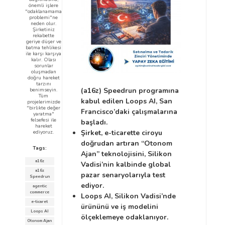
önemli işlere
"odaklanamama
problemi"ne
neden olur.
Şirketiniz
rekabette
geriye düşer ve
batma tehlikesi
ile karşı karşıya
kalır. Olası
sorunlar
oluşmadan
doğru hareket
tarzını
(a16z) Speedrun programına
benimseyin.
Tüm
kabul edilen Loops AI, San
projelerimizde
"birlikte değer
Francisco’daki çalışmalarına
yaratma"
felsefesi ile
başladı.
hareket
Şirket, e-ticarette ciroyu
ediyoruz.
doğrudan artıran “Otonom
Tags:
Ajan” teknolojisini, Silikon
a16z
Vadisi’nin kalbinde global
a16z
pazar senaryolarıyla test
Speedrun
ediyor.
agentic
commerce
Loops AI, Silikon Vadisi’nde
e-ticaret
ürününü ve iş modelini
Loops AI
ölçeklemeye odaklanıyor.
Otonom Ajan