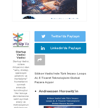
Twitter'da Paylaşın
Linkedin'de Paylaşın
Startup
Vadisi
Vadisi
Startup Vadisi,
sizlere
ihtiyacınız olan
"satış strateji,
operasyon
Silikon Vadisi’nde Türk İmzası: Loops
yönetimi ve
AI, E-Ticaret Teknolojisini Global
markalama"
hizmetlerini
Pazara Açıyor
sunmak
amacıyla
kurulmuştur.
Andreessen Horowitz’in
Her konuya
derinlemesine
vakit ayırmak
enerji ve
motivasyonun
dağılmasına,