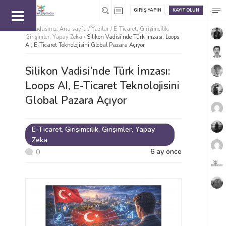
GIRIŞ YAPIN
KAYIT OLUN
Buradasınız:
Ana sayfa
/
Yazılar /
E-Ticaret
,
Girişimcilik
,
Girişimler
,
Yapay Zeka
/
Silikon Vadisi’nde Türk İmzası: Loops
AI, E-Ticaret Teknolojisini Global Pazara Açıyor
Silikon Vadisi’nde Türk İmzası:
Loops AI, E-Ticaret Teknolojisini
Global Pazara Açıyor
E-Ticaret
,
Girişimcilik
,
Girişimler
,
Yapay
Zeka
6 ay önce
0