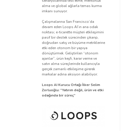
senaryolarında test etme, mentorluk
alma ve global ağlarla temas kurma
imkanı sunuyor.
Çalışmalarına San Francisco’da
devam eden Loops AI’ın ana odak
noktası; e-ticarette müşteri etkileşimini
pasif bir destek sürecinden çıkarıp,
doğrudan satış ve büyüme metriklerine
etki eden otonom bir yapıya
dönüştürmek. Geliştirilen “otonom
ajanlar”; ürün keşfi, karar verme ve
satın alma süreçlerinde kullanıcıyla
gerçek zamanlı etkileşime girerek
markalar adına aksiyon alabiliyor.
Loops AI Kurucu Ortağı İlker Selim
Zorluoğlu: “Yatırım değil, ürün ve etki
odağında bir süreç”