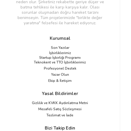
neden olur. Şirketiniz rekabette geriye düşer ve
batma tehlikesi ile karşı karşıya kalır. Olası
sorunlar oluşmadan doğru hareket tarzını
benimseyin. Tüm projelerimizde "birlikte değer
yaratma" felsefesi ile hareket ediyoruz.
Kurumsal
Son Yazılar
İşbirliklerimiz
Startup İşbirliği Programı
Teknokent ve TTO İşbirliklerimiz
Profesyonel Destek
Yazar Olun
Ekip & İletişim
Yasal Bildirimler
Gizlilik ve KVKK Aydınlatma Metni
Mesafeli Satış Sözleşmesi
Teslimat ve İade
Bizi Takip Edin