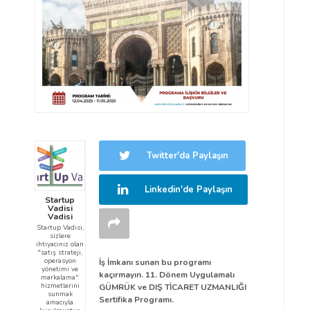
Twitter'da Paylaşın
Linkedin'de Paylaşın
Startup
Vadisi
Vadisi
Startup Vadisi,
sizlere
ihtiyacınız olan
"satış strateji,
operasyon
İş İmkanı sunan bu programı
yönetimi ve
kaçırmayın. 11. Dönem Uygulamalı
markalama"
hizmetlerini
GÜMRÜK ve DIŞ TİCARET UZMANLIĞI
sunmak
Sertifika Programı.
amacıyla