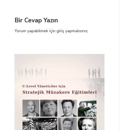
l
a
Y
a
z
a
ı
z
ş
Bir Cevap Yazın
ı
ı
Yorum yapabilmek için
giriş yapmalısınız
.
m
ı