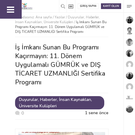
GIRIŞ YAPIN
KAYIT OLUN
Buradasınız:
Ana sayfa
/
Yazılar /
Duyurular
,
Haberler
,
İnsan Kaynakları
,
Üniversite Kulüpleri
/
İş İmkanı Sunan Bu
Programı Kaçırmayın: 11. Dönem Uygulamalı GÜMRÜK ve
DIŞ TİCARET UZMANLIĞI Sertifika Programı
İş İmkanı Sunan Bu Programı
Kaçırmayın: 11. Dönem
Uygulamalı GÜMRÜK ve DIŞ
TİCARET UZMANLIĞI Sertifika
Programı
Duyurular
,
Haberler
,
İnsan Kaynakları
,
Üniversite Kulüpleri
1 sene önce
0