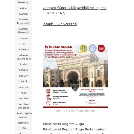
Uzmanlığı
Ünsped Gümrük Müşavirliği ve Lojistik
eğitim
Hizmetler A.Ş.
Gümrük
Gümrük
Müşavirliği
İstanbul Üniversitesi
Gümrük
Uzmanlığı
ihracat
iş
iş imkanı
istanbul
üniversitesi
İthalat
İÜ SEM
Kariyer
lojistik
mevzuat
rejim
sertifika
sertifika
programı
Gümrük Ve Dış Ticaret Eğitimi
sürekli eğitim
merkezi
taşımacılık
#dısticaret
#egitim
#uga
#dısticaret
#egitim
#uga
#istanbuluni
UGM