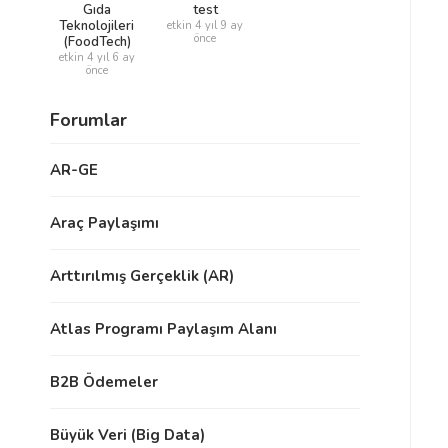
Gıda
test
Teknolojileri
etkin 4 yıl 9 ay
önce
(FoodTech)
etkin 4 yıl 6 ay
önce
Forumlar
AR-GE
Araç Paylaşımı
Arttırılmış Gerçeklik (AR)
Atlas Programı Paylaşım Alanı
B2B Ödemeler
Büyük Veri (Big Data)