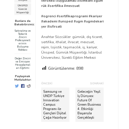
versitesi
#uygulamalı
#isimkani
#güm
Ünsped
rük
#sertifika
#mevzuat
ÜNSPED
Gümrük
Müşavirliği
#ogrenci
#sertifikaprogrami
#kariyer
#akademi
#unsped
#ugm
#ugmdekari
Bunlara da
Bakabilirsiniz:
yer
#isfirsati
Satınalma ve
Tedarik
Anahtar Sözcükler: gümrük, dış ticaret,
Zinciri
Profesyonell
sertifika, ithalat, ihracat, mevzuat,
erinin
rejim, lojistik, taşımacılık, iş, kariyer,
Buluşma
Noktası
Ünsped, Gümrük Müşavirliği, İstanbul
Üniversitesi, Sürekli Eğitim Merkezi
Değer Zinciri
ve Emisyon
Hesaplamal
Görüntülenme:
898
arı Eğitimi
Paylaşmak
Mutluluktur:
Y
ÖNCEKI
SONRAKI
a
Ö
S
Samsung ve
Geleceğin Yeşil
n
UNDP Türkiye
o
İş Dünyası:
z
Innovation
Future Of
c
n
ı
Campus
Green Business
e
r
Programı ile
4. Etkinliği
d
Gençleri Dijital
Başarıyla
k
a
Çağa Hazırlıyor
Gerçekleşti
i
k
o
Y
i