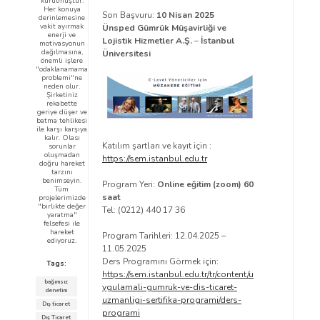
kurulmuştur.
Her konuya
Son Başvuru:
10 Nisan 2025
derinlemesine
vakit ayırmak
Ünsped Gümrük Müşavirliği ve
enerji ve
Lojistik Hizmetler A.Ş.
–
İstanbul
motivasyonun
dağılmasına,
Üniversitesi
önemli işlere
"odaklanamama
problemi"ne
neden olur.
Şirketiniz
rekabette
geriye düşer ve
batma tehlikesi
ile karşı karşıya
kalır. Olası
Katılım şartları ve kayıt için :
sorunlar
oluşmadan
https://sem.istanbul.edu.tr
doğru hareket
tarzını
benimseyin.
Program Yeri:
Online eğitim (zoom) 60
Tüm
saat
projelerimizde
"birlikte değer
Tel: (0212) 440 17 36
yaratma"
felsefesi ile
hareket
Program Tarihleri: 12.04.2025 –
ediyoruz.
11.05.2025
Ders Programını Görmek için:
Tags:
https://sem.istanbul.edu.tr/tr/content/u
bağımsız
ygulamali-gumruk-ve-dis-ticaret-
denetim
uzmanligi-sertifika-programi/ders-
Dış ticaret
programi
Dış Ticaret