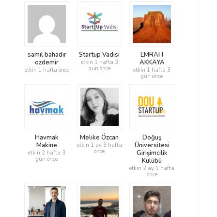
samil bahadir
Startup Vadisi
EMRAH
ozdemir
AKKAYA
etkin 1 hafta 3
gün önce
etkin 1 hafta önce
etkin 1 hafta 3
gün önce
Havmak
Melike Özcan
Doğuş
Makine
Üniversitesi
etkin 1 ay 3 hafta
önce
Girişimcilik
etkin 2 hafta 3
gün önce
Kulübü
etkin 2 ay 1 hafta
önce