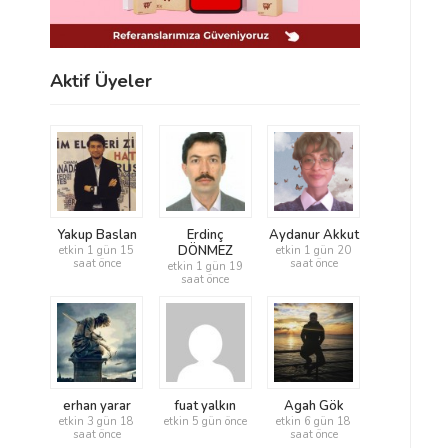
Aktif Üyeler
Yakup Baslan
Erdinç
Aydanur Akkut
DÖNMEZ
etkin 1 gün 15
etkin 1 gün 20
saat önce
saat önce
etkin 1 gün 19
saat önce
erhan yarar
fuat yalkın
Agah Gök
etkin 3 gün 18
etkin 5 gün önce
etkin 6 gün 18
saat önce
saat önce