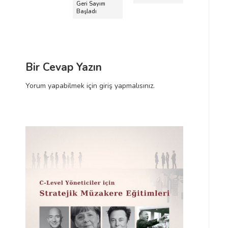
c
n
ı
Geri Sayım
e
r
Başladı
d
k
a
i
k
o
Y
i
l
a
Y
a
z
a
Bir Cevap Yazın
ı
z
ş
Yorum yapabilmek için
giriş yapmalısınız
.
ı
ı
m
ı