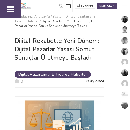
GIRIŞ YAPIN
KAYIT OLUN
Buradasınız:
Ana sayfa
/
Yazılar /
Dijital Pazarlama
,
E-
Ticaret
,
Haberler
/
Dijital Rekabette Yeni Dönem: Dijital
Pazarlar Yasası Somut Sonuçlar Üretmeye Başladı
Dijital Rekabette Yeni Dönem:
Dijital Pazarlar Yasası Somut
Sonuçlar Üretmeye Başladı
Dijital Pazarlama
,
E-Ticaret
,
Haberler
8 ay önce
0