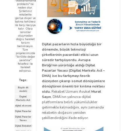
"odaklanamama
problemi"ne
neden olur.
Şirketiniz
rekabette
geriye düşer ve
batma tehlikesi
ile karşı karşıya
kalır. Olası
sorunlar
oluşmadan
doğru hareket
tarzını
Dijital pazarların hızla büyüdüğü bir
benimseyin.
dönemde, büyük teknoloji
Tüm
projelerimizde
şirketlerinin pazardaki etkisi uzun
"birlikte değer
süredir tartışılıyordu. Avrupa
yaratma"
felsefesi ile
Birliği’nin yürürlüğe aldığı Dijital
hareket
Pazarlar Yasası (Digital Markets Act –
ediyoruz.
DMA) ise bu tartışmayı teorik
Tags:
düzeyden çıkarıp somut dönüşümlere
dönüştüren önemli bir kırılma noktası
Büyük dil
oldu.
Rekabet Uzmanı Avukat
Murat
modeli
Sayın
, DMA’nın yalnızca dijital
Digital
Markets Act
platformlara belirli yükümlülükler
dijital ekonomi
getirmekle kalmadığını, aynı zamanda
Dijital Pazarlar
rekabetin doğasını yeniden
Dijital Pazarlar
şekillendirdiğini ifade ediyor.
Yasası
Dijital Rekabet