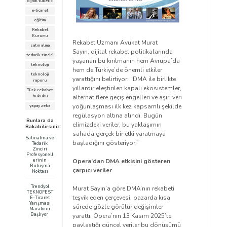
dijital tüketici
e-ticaret
eğitim
Rekabet
Kurumu
Rekabet Uzmanı Avukat Murat
satın alma
Sayın, dijital rekabet politikalarında
tedarik zinciri
yaşanan bu kırılmanın hem Avrupa’da
teknoloji
hem de Türkiye’de önemli etkiler
teknoloji
yarattığını belirtiyor: “DMA ile birlikte
raporu
yıllardır eleştirilen kapalı ekosistemler,
Türk rekabet
alternatiflere geçiş engelleri ve aşırı veri
hukuku
yoğunlaşması ilk kez kapsamlı şekilde
yapay zeka
regülasyon altına alındı. Bugün
Bunlara da
elimizdeki veriler, bu yaklaşımın
Bakabilirsiniz:
sahada gerçek bir etki yaratmaya
Satınalma ve
başladığını gösteriyor.”
Tedarik
Zinciri
Profesyonell
Opera’dan DMA etkisini gösteren
erinin
Buluşma
çarpıcı veriler
Noktası
Trendyol
Murat Sayın’a göre DMA’nın rekabeti
TEKNOFEST
teşvik eden çerçevesi, pazarda kısa
E-Ticaret
Yarışması
sürede gözle görülür değişimler
Maratonu
Başlıyor
yarattı. Opera’nın 13 Kasım 2025’te
paylaştığı güncel veriler bu dönüşümü