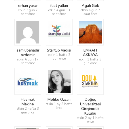
erhan yarar
fuat yalkın
Agah Gök
etkin 3 gün 7
etkin 4 gün 13
etkin 6 gün 7
saat önce
saat önce
saat önce
samil bahadir
Startup Vadisi
EMRAH
ozdemir
AKKAYA
etkin 1 hafta 2
gün önce
etkin 6 gün 17
etkin 1 hafta 3
saat önce
gün önce
Havmak
Melike Özcan
Doğuş
Makine
Üniversitesi
etkin 1 ay 3 hafta
önce
Girişimcilik
etkin 2 hafta 3
gün önce
Kulübü
etkin 2 ay 1 hafta
önce