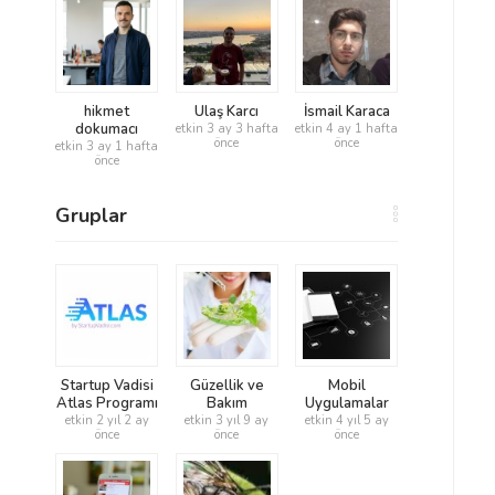
hikmet
Ulaş Karcı
İsmail Karaca
dokumacı
etkin 3 ay 3 hafta
etkin 4 ay 1 hafta
önce
önce
etkin 3 ay 1 hafta
önce
Gruplar
Startup Vadisi
Güzellik ve
Mobil
Atlas Programı
Bakım
Uygulamalar
etkin 2 yıl 2 ay
etkin 3 yıl 9 ay
etkin 4 yıl 5 ay
önce
önce
önce