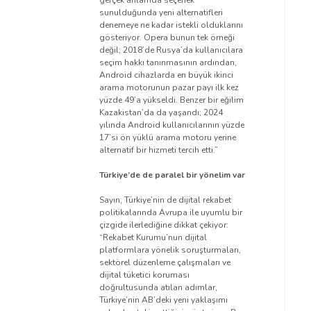
sunulduğunda yeni alternatifleri
denemeye ne kadar istekli olduklarını
gösteriyor. Opera bunun tek örneği
değil; 2018’de Rusya’da kullanıcılara
seçim hakkı tanınmasının ardından,
Android cihazlarda en büyük ikinci
arama motorunun pazar payı ilk kez
yüzde 49’a yükseldi. Benzer bir eğilim
Kazakistan’da da yaşandı; 2024
yılında Android kullanıcılarının yüzde
17’si ön yüklü arama motoru yerine
alternatif bir hizmeti tercih etti.”
Türkiye’de de paralel bir yönelim var
Sayın, Türkiye’nin de dijital rekabet
politikalarında Avrupa ile uyumlu bir
çizgide ilerlediğine dikkat çekiyor:
“Rekabet Kurumu’nun dijital
platformlara yönelik soruşturmaları,
sektörel düzenleme çalışmaları ve
dijital tüketici koruması
doğrultusunda atılan adımlar,
Türkiye’nin AB’deki yeni yaklaşımı