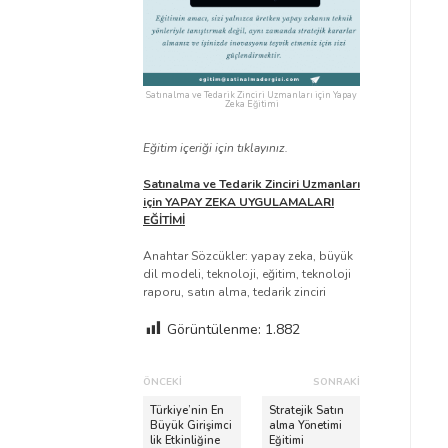
Satınalma ve Tedarik Zinciri Uzmanları için Yapay
Zeka Eğitimi
Eğitim içeriği için tıklayınız.
Satınalma ve Tedarik Zinciri Uzmanları
için YAPAY ZEKA UYGULAMALARI
EĞİTİMİ
Anahtar Sözcükler: yapay zeka, büyük
dil modeli, teknoloji, eğitim, teknoloji
raporu, satın alma, tedarik zinciri
Görüntülenme:
1.882
Y
ÖNCEKI
SONRAKI
a
Ö
S
Türkiye’nin En
Stratejik Satın
n
Büyük Girişimci
o
alma Yönetimi
z
lik Etkinliğine
Eğitimi