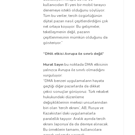
kullanıcıdan 8’i yeni bir mobil tarayıcı
denemeye istekli olduğunu söylüyor.
Tüm bu veriler, tercih özgürlüğünün
dijital pazarı nasıl çeşitlendirdiğini çok
net ortaya koyuyor.
Bu gelişmeler,
tekelleşmenin değil, pazarın
çeşitlenmesinin mümkün olduğunu da
gösteriyor.”
“DMA etkisi Avrupa ile sınırlı değil”
Murat Sayın
bu noktada DMA etkisinin
yalnızca Avrupa ile sınırlı olmadığını
vurguluyor:
“DMA benzeri uygulamaların hayata
geçtiği diğer pazarlarda da dikkat
çekici sonuçlar görüyoruz. Türk rekabet
hukukundaki düzenleme
değişikliklerinin merkezi unsurlarından
biri olan ‘tercih ekranı’, AB, Rusya ve
Kazakistan’daki uygulamalarla
paralellik taşıyor. Aralık ayında tercih
ekranı Japonya’da da devreye alınacak.
Bu örneklerin tamamı, kullanıcılara
gerçek anlamda seçenek