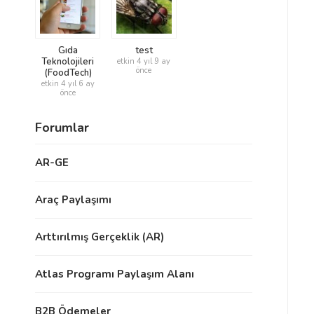
Gıda
test
Teknolojileri
etkin 4 yıl 9 ay
önce
(FoodTech)
etkin 4 yıl 6 ay
önce
Forumlar
AR-GE
Araç Paylaşımı
Arttırılmış Gerçeklik (AR)
Atlas Programı Paylaşım Alanı
B2B Ödemeler