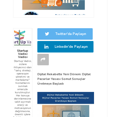
Twitter'da Paylaşın
Linkedin'de Paylaşın
Startup
Vadisi
Vadisi
Startup Vadisi,
sizlere
ihtiyacınız olan
"satış strateji,
operasyon
Dijital Rekabette Yeni Dönem: Dijital
yönetimi ve
Pazarlar Yasası Somut Sonuçlar
markalama"
hizmetlerini
Üretmeye Başladı
sunmak
amacıyla
kurulmuştur.
Her konuya
derinlemesine
vakit ayırmak
enerji ve
motivasyonun
dağılmasına,
önemli işlere