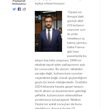
Paylaşmak
açıkça ortaya koyuyor:
Mutluluktur:
“Opera’nın
Avrupa’daki
günlük aktif
iOS kullanıcı
sayısının son
iki yılda
neredeyse üç
katına çıkması,
hatta Fransa
gibi bazı
pazarlarda bu
artışın beş kata ulaşması, DMA’nın
rekabeti teşvik eden yaklaşımının açık
bir sonucudur. Bu durum, rekabetin
yasağa değil, kullanıcılara sunulan
seçeneklere bağlı olarak güçlendiğinin
güçlü bir kanıtı niteliğindedir. Özellikle
2024 itibarıyla hayata geçen tarayıcı
tercih ekranı ve düzenlemenin getirdiği
şeffaflık, kullanıcıların alternatiflere
yönelmesini kolaylaştırdı. Nitekim
Opera’nın anket sonuçları da bunu
destekliyor; Avrupa’da her 10