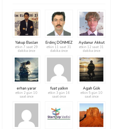
Yakup Baslan
Erdinç DÖNMEZ
Aydanur Akkut
etkin 7 saat 29
etkin 11 saat 31
etkin 12 saat 31
dakika önce
dakika önce
dakika önce
erhan yarar
fuat yalkın
Agah Gök
etkin 2 gün 10
etkin 3 gün 16
etkin 5 gün 10
saat önce
saat önce
saat önce