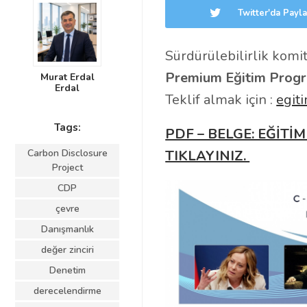
Twitter'da Payla
Sürdürülebilirlik komite
Premium Eğitim Prog
Murat Erdal
Erdal
Teklif almak için :
egit
Tags:
PDF – BELGE: EĞİTİM
Carbon Disclosure
TIKLAYINIZ.
Project
CDP
çevre
Danışmanlık
değer zinciri
Denetim
derecelendirme