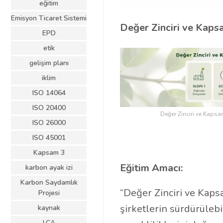
eğitim
Emisyon Ticaret Sistemi
Değer Zinciri ve Kaps
EPD
etik
gelişim planı
iklim
ISO 14064
ISO 20400
Değer Zinciri ve Kaps
ISO 26000
ISO 45001
Kapsam 3
Eğitim Amacı:
karbon ayak izi
Karbon Saydamlık
“Değer Zinciri ve Kap
Projesi
şirketlerin sürdürüleb
kaynak
LCA