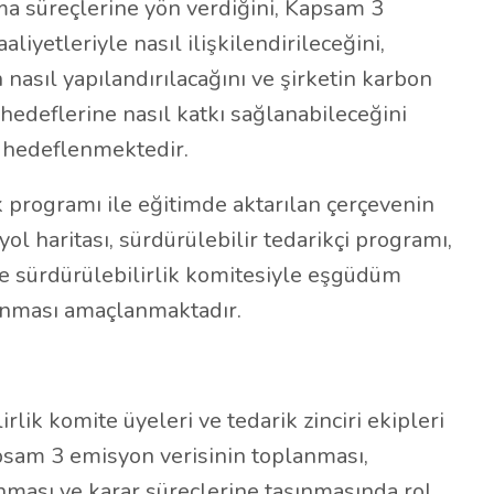
a süreçlerine yön verdiğini, Kapsam 3
aaliyetleriyle nasıl ilişkilendirileceğini,
n nasıl yapılandırılacağını ve şirketin karbon
 hedeflerine nasıl katkı sağlanabileceğini
 hedeflenmektedir.
programı ile eğitimde aktarılan çerçevenin
ol haritası, sürdürülebilir tedarikçi programı,
 sürdürülebilirlik komitesiyle eşgüdüm
ınması amaçlanmaktadır.
rlik komite üyeleri ve tedarik zinciri ekipleri
psam 3 emisyon verisinin toplanması,
ması ve karar süreçlerine taşınmasında rol