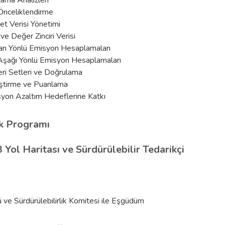
ama Analizleri
nceliklendirme
yet Verisi Yönetimi
e Değer Zinciri Verisi
rı Yönlü Emisyon Hesaplamaları
şağı Yönlü Emisyon Hesaplamaları
Veri Setleri ve Doğrulama
liştirme ve Puanlama
syon Azaltım Hedeflerine Katkı
k Programı
Yol Haritası ve Sürdürülebilir Tedarikçi
e Sürdürülebilirlik Komitesi ile Eşgüdüm