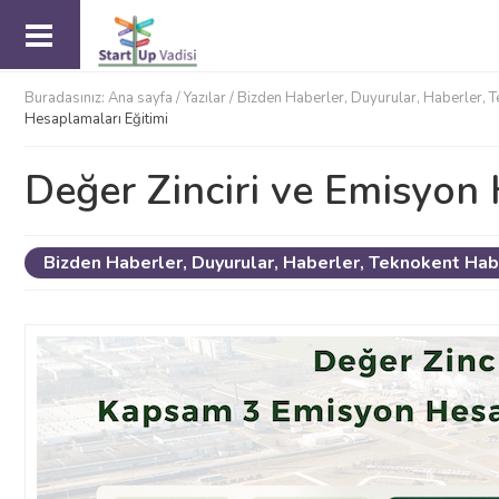
Buradasınız:
Ana sayfa
/
Yazılar /
Bizden Haberler
,
Duyurular
,
Haberler
,
T
Hesaplamaları Eğitimi
Değer Zinciri ve Emisyon 
Bizden Haberler
,
Duyurular
,
Haberler
,
Teknokent Hab