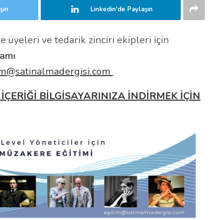
şın
Linkedin'de Paylaşın
 üyeleri ve tedarik zinciri ekipleri için
ramı
im@satinalmadergisi.com
 İÇERİĞİ BİLGİSAYARINIZA İNDİRMEK İÇİN