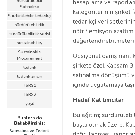
Sürdürülebilir
hesaplama ve raporlam
Satınalma
kategorilerinin şirket f
Sürdürülebilir tedarikçi
tedarikçi veri setlerini
sürdürülebilirlik
nötr / emisyon azaltım
sürdürülebilirlik verisi
değerlendirebilmeleri
sustainability
Sustainable
Opsiyonel danışmanlık 
Procurement
şirkete özel Kapsam 3 y
tedarik
satınalma dönüşümü ve
tedarik zinciri
içinde uygulamaya taş
TSRS1
TSRS2
Hedef Katılımcılar
yeşil
Bu eğitim; sürdürülebili
Bunlara da
Bakabilirsiniz:
başta olmak üzere, Ka
Satınalma ve Tedarik
doğrulanması, raporlan