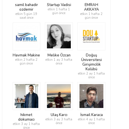
samil bahadir
Startup Vadisi
EMRAH
ozdemir
AKKAYA
etkin 1 hafta 1
gün önce
etkin 5 gün 19
etkin 1 hafta 2
saat önce
gün önce
Havmak Makine
Melike Özcan
Doğuş
Üniversitesi
etkin 2 hafta 2
etkin 1 ay 3 hafta
gün önce
önce
Girişimcilik
Kulübü
etkin 2 ay 1 hafta
önce
hikmet
Ulaş Karcı
İsmail Karaca
dokumacı
etkin 3 ay 3 hafta
etkin 4 ay 1 hafta
önce
önce
etkin 3 ay 1 hafta
önce