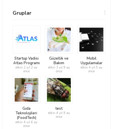
Gruplar
Startup Vadisi
Güzellik ve
Mobil
Atlas Programı
Bakım
Uygulamalar
etkin 2 yıl 2 ay
etkin 3 yıl 9 ay
etkin 4 yıl 5 ay
önce
önce
önce
Gıda
test
Teknolojileri
etkin 4 yıl 9 ay
önce
(FoodTech)
etkin 4 yıl 6 ay
önce