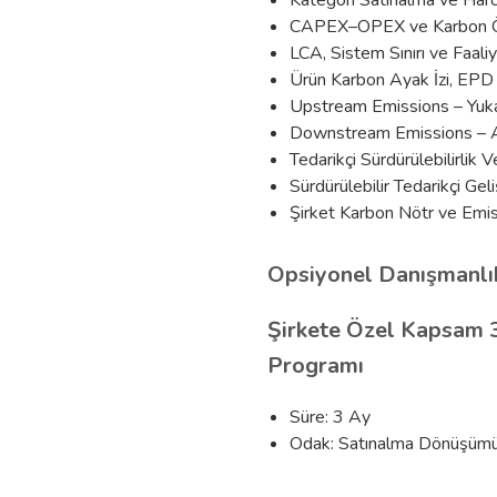
Kategori Satınalma ve Harc
CAPEX–OPEX ve Karbon Ö
LCA, Sistem Sınırı ve Faali
Ürün Karbon Ayak İzi, EPD v
Upstream Emissions – Yuka
Downstream Emissions – A
Tedarikçi Sürdürülebilirlik 
Sürdürülebilir Tedarikçi Ge
Şirket Karbon Nötr ve Emi
Opsiyonel Danışmanlı
Şirkete Özel Kapsam 3 
Programı
Süre: 3 Ay
Odak: Satınalma Dönüşümü v