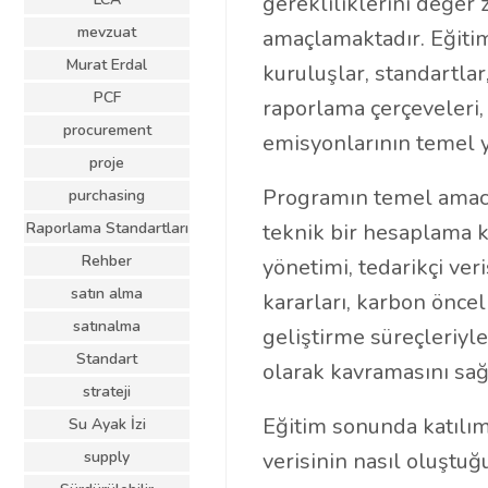
gerekliliklerini değer 
mevzuat
amaçlamaktadır. Eğiti
Murat Erdal
kuruluşlar, standartlar
PCF
raporlama çerçeveleri
procurement
emisyonlarının temel y
proje
Programın temel amacı,
purchasing
Raporlama Standartları
teknik bir hesaplama k
Rehber
yönetimi, tedarikçi ver
satın alma
kararları, karbon öncel
satınalma
geliştirme süreçleriyle
Standart
olarak kavramasını sağ
strateji
Eğitim sonunda katılım
Su Ayak İzi
supply
verisinin nasıl oluştuğ