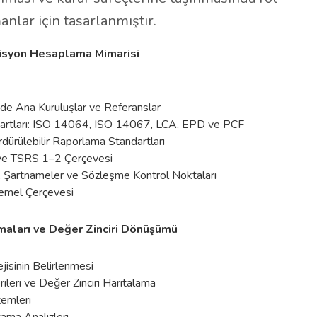
anlar için tasarlanmıştır.
misyon Hesaplama Mimarisi
de Ana Kuruluşlar ve Referanslar
rtları: ISO 14064, ISO 14067, LCA, EPD ve PCF
rdürülebilir Raporlama Standartları
 ve TSRS 1–2 Çerçevesi
, Şartnameler ve Sözleşme Kontrol Noktaları
emel Çerçevesi
aları ve Değer Zinciri Dönüşümü
ejisinin Belirlenmesi
eri ve Değer Zinciri Haritalama
emleri