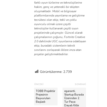
farklı oyun türlerine ve teknolojilerine
hakim, genç ve yetenekli bir ekipten
oluşmaktadır. Mobil ve bilgisayar
platformlarında yayınlama ve geliştirme
tecrübesi olan ekip, tekli ve çoklu
oyunculu olmak üzere çeşitli
teknolojiler kullanarak çeşitli oyun
projelerinde çalışmıştır. Güncel olarak
çalışmalarının çoğunu, Fortnite Creative
2.0 dahilinde UGC oyunlarına odaklayan
ekip, buradaki sistemlerin teknik
sınırlarını zorlayarak ilklere imza atan
projeler geliştirmektedirler.
Görüntülenme:
2.739
Y
ÖNCEKI
SONRAKI
a
Ö
S
TOBB Projektör
egaranti,
n
Projesinin
o
Startup Burada
z
Başvuruları
Üzerinden 2.
c
n
ı
Başladı
Tur Paya
e
r
Dayalı Kitle