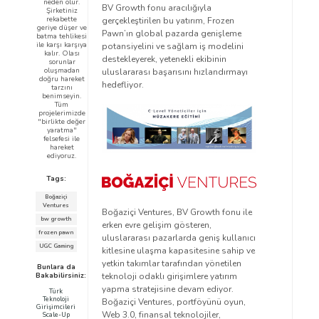
neden olur.
BV Growth fonu aracılığıyla
Şirketiniz
rekabette
gerçekleştirilen bu yatırım, Frozen
geriye düşer ve
Pawn’ın global pazarda genişleme
batma tehlikesi
ile karşı karşıya
potansiyelini ve sağlam iş modelini
kalır. Olası
destekleyerek, yetenekli ekibinin
sorunlar
oluşmadan
uluslararası başarısını hızlandırmayı
doğru hareket
hedefliyor.
tarzını
benimseyin.
Tüm
projelerimizde
"birlikte değer
yaratma"
felsefesi ile
hareket
ediyoruz.
Tags:
Boğaziçi
Ventures
Boğaziçi Ventures, BV Growth fonu ile
bw growth
erken evre gelişim gösteren,
frozen pawn
uluslararası pazarlarda geniş kullanıcı
UGC Gaming
kitlesine ulaşma kapasitesine sahip ve
yetkin takımlar tarafından yönetilen
Bunlara da
teknoloji odaklı girişimlere yatırım
Bakabilirsiniz:
yapma stratejisine devam ediyor.
Türk
Teknoloji
Boğaziçi Ventures, portföyünü oyun,
Girişimcileri
Web 3.0, finansal teknolojiler,
Scale-Up