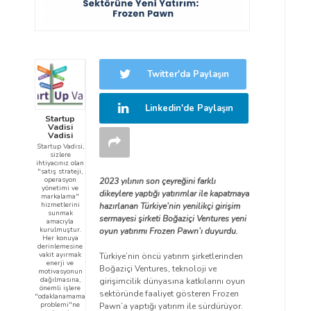
Twitter'da Paylaşın
Linkedin'de Paylaşın
Startup
Vadisi
Vadisi
Startup Vadisi,
sizlere
ihtiyacınız olan
"satış strateji,
operasyon
2023 yılının son çeyreğini farklı
yönetimi ve
dikeylere yaptığı yatırımlar ile kapatmaya
markalama"
hizmetlerini
hazırlanan Türkiye’nin yenilikçi girişim
sunmak
sermayesi şirketi Boğaziçi Ventures yeni
amacıyla
kurulmuştur.
oyun yatırımı Frozen Pawn’ı duyurdu.
Her konuya
derinlemesine
vakit ayırmak
Türkiye’nin öncü yatırım şirketlerinden
enerji ve
Boğaziçi Ventures, teknoloji ve
motivasyonun
dağılmasına,
girişimcilik dünyasına katkılarını oyun
önemli işlere
sektöründe faaliyet gösteren Frozen
"odaklanamama
problemi"ne
Pawn’a yaptığı yatırım ile sürdürüyor.