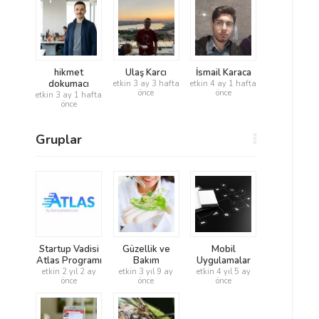
hikmet
Ulaş Karcı
İsmail Karaca
dokumacı
etkin 3 ay 3 hafta
etkin 4 ay 1 hafta
önce
önce
etkin 3 ay 1 hafta
önce
Gruplar
Startup Vadisi
Güzellik ve
Mobil
Atlas Programı
Bakım
Uygulamalar
etkin 2 yıl 2 ay
etkin 3 yıl 9 ay
etkin 4 yıl 5 ay
önce
önce
önce