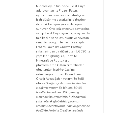
Midcore oyun türündeki Heist Guyz
adlı oyunları ile Frozen Pawn,
oyunculara benzersiz bir strateji ve
hızlı düşünme becerilerini birleştiren
dinamik bir oyun yapısı deneyimi
sunuyor. Orta düzey zorluk seviyesine
sahip Heist Guyz oyunu, çok oyunculu
taktiksel nişancı oyunudur ve heyecan
verici bir soygun temasına sahiptir.
Frozen Pawn BV Growth Portföy
şirketlerinden bir diğeri olan UGC90 ile
yaptıkları işbirliği ile, Fortnite,
Minecraft ve Roblox gibi
platformlarda kullanıcı tarafından
oluşturulan içerikler üzerine
odaklanıyor. Frozen Pawn Kurucu
Ortağı Aykut Şahin yatırım ile ilgili
olarak
“Boğaziçi Ventures tarafından
aldığımız yatırım ile birlikte, büyük
fırsatlar barındıran UGC gaming
alanında faaliyetlerimizi hızlandırarak
şirket olarak globaldeki payımızı
artırmayı hedefliyoruz. Dünya genelinde
özellikle Fortnite Creative tarafında