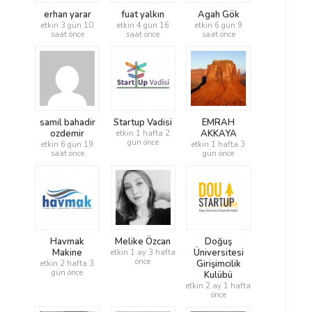
erhan yarar
fuat yalkın
Agah Gök
etkin 3 gün 10
etkin 4 gün 16
etkin 6 gün 9
saat önce
saat önce
saat önce
samil bahadir
Startup Vadisi
EMRAH
ozdemir
AKKAYA
etkin 1 hafta 2
gün önce
etkin 6 gün 19
etkin 1 hafta 3
saat önce
gün önce
Havmak
Melike Özcan
Doğuş
Makine
Üniversitesi
etkin 1 ay 3 hafta
önce
Girişimcilik
etkin 2 hafta 3
gün önce
Kulübü
etkin 2 ay 1 hafta
önce