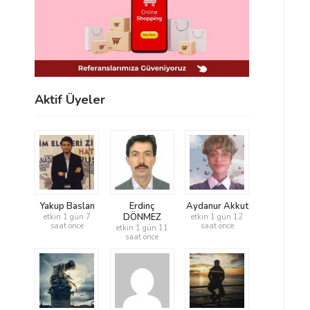
Aktif Üyeler
Yakup Baslan
Erdinç
Aydanur Akkut
DÖNMEZ
etkin 1 gün 7
etkin 1 gün 12
saat önce
saat önce
etkin 1 gün 11
saat önce