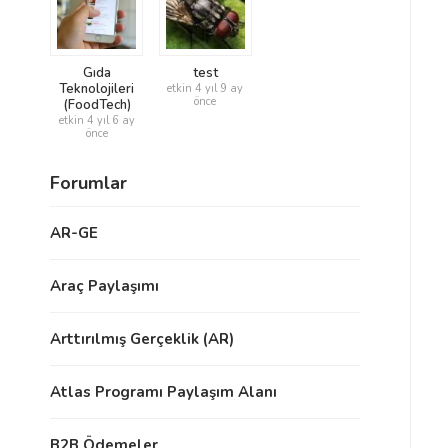
Gıda
test
Teknolojileri
etkin 4 yıl 9 ay
önce
(FoodTech)
etkin 4 yıl 6 ay
önce
Forumlar
AR-GE
Araç Paylaşımı
Arttırılmış Gerçeklik (AR)
Atlas Programı Paylaşım Alanı
B2B Ödemeler