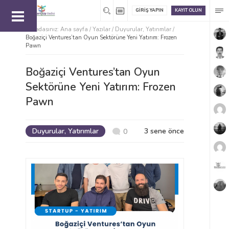
GIRIŞ YAPIN
KAYIT OLUN
Buradasınız:
Ana sayfa
/
Yazılar /
Duyurular
,
Yatırımlar
/
Boğaziçi Ventures’tan Oyun Sektörüne Yeni Yatırım: Frozen
Pawn
Boğaziçi Ventures’tan Oyun
Sektörüne Yeni Yatırım: Frozen
Pawn
Duyurular
,
Yatırımlar
3 sene önce
0