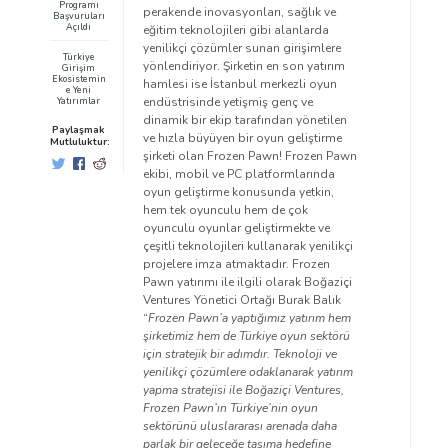
Programı
perakende inovasyonları, sağlık ve
Başvuruları
Açıldı
eğitim teknolojileri gibi alanlarda
yenilikçi çözümler sunan girişimlere
Türkiye
yönlendiriyor. Şirketin en son yatırım
Girişim
Ekosistemin
hamlesi ise İstanbul merkezli oyun
e Yeni
endüstrisinde yetişmiş genç ve
Yatırımlar
dinamik bir ekip tarafından yönetilen
Paylaşmak
ve hızla büyüyen bir oyun geliştirme
Mutluluktur:
şirketi olan Frozen Pawn! Frozen Pawn
ekibi, mobil ve PC platformlarında
oyun geliştirme konusunda yetkin,
hem tek oyunculu hem de çok
oyunculu oyunlar geliştirmekte ve
çeşitli teknolojileri kullanarak yenilikçi
projelere imza atmaktadır. Frozen
Pawn yatırımı ile ilgili olarak Boğaziçi
Ventures Yönetici Ortağı Burak Balık
“
Frozen Pawn’a yaptığımız yatırım hem
şirketimiz hem de Türkiye oyun sektörü
için stratejik bir adımdır. Teknoloji ve
yenilikçi çözümlere odaklanarak yatırım
yapma stratejisi ile Boğaziçi Ventures,
Frozen Pawn’ın Türkiye’nin oyun
sektörünü uluslararası arenada daha
parlak bir geleceğe taşıma hedefine