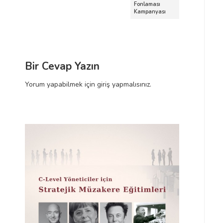
d
Fonlaması
k
a
Kampanyası
i
k
o
Y
i
l
a
Y
a
z
a
ı
z
ş
Bir Cevap Yazın
ı
ı
Yorum yapabilmek için
giriş yapmalısınız
.
m
ı